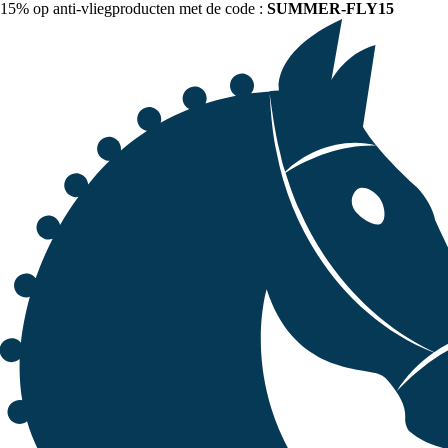
15% op anti-vliegproducten met de code :
SUMMER-FLY15