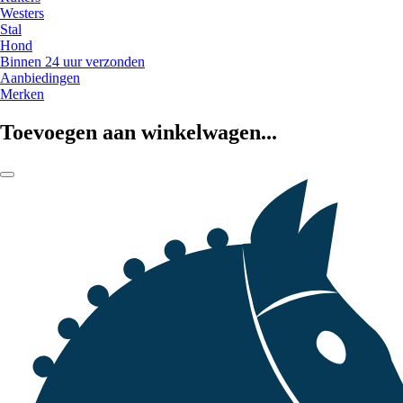
Westers
Stal
Hond
Binnen 24 uur verzonden
Aanbiedingen
Merken
Toevoegen aan winkelwagen...