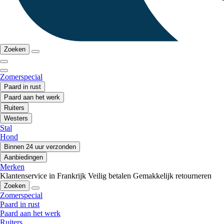
Zoeken
Zomerspecial
Paard in rust
Paard aan het werk
Ruiters
Westers
Stal
Hond
Binnen 24 uur verzonden
Aanbiedingen
Merken
Klantenservice in Frankrijk
Veilig betalen
Gemakkelijk retourneren
Zoeken
Zomerspecial
Paard in rust
Paard aan het werk
Ruiters