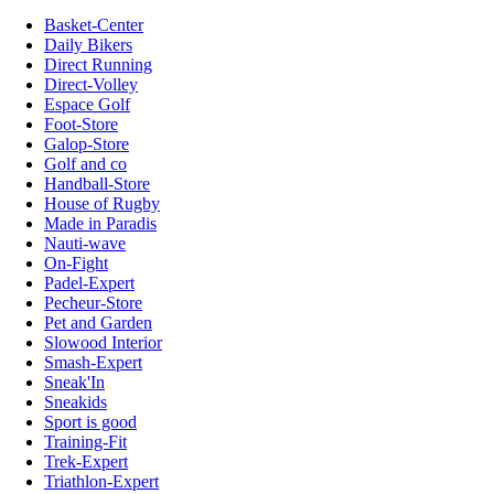
Basket-Center
Daily Bikers
Direct Running
Direct-Volley
Espace Golf
Foot-Store
Galop-Store
Golf and co
Handball-Store
House of Rugby
Made in Paradis
Nauti-wave
On-Fight
Padel-Expert
Pecheur-Store
Pet and Garden
Slowood Interior
Smash-Expert
Sneak'In
Sneakids
Sport is good
Training-Fit
Trek-Expert
Triathlon-Expert