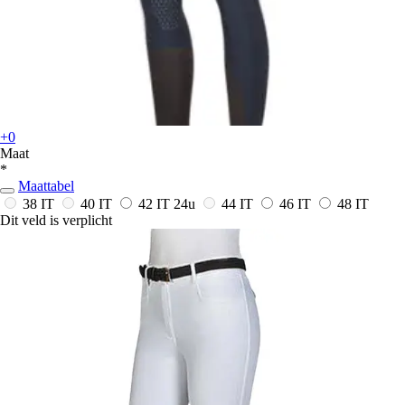
+0
Maat
*
Maattabel
38 IT
40 IT
42 IT
24u
44 IT
46 IT
48 IT
Dit veld is verplicht