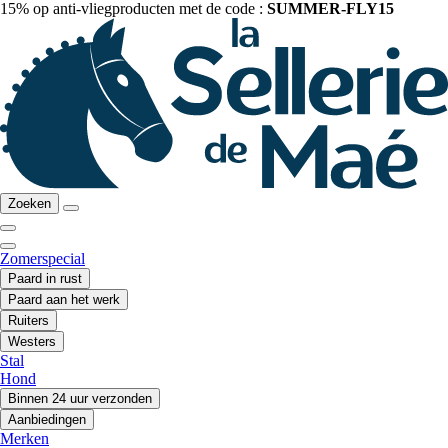
15% op anti-vliegproducten met de code :
SUMMER-FLY15
Zoeken
Zomerspecial
Paard in rust
Paard aan het werk
Ruiters
Westers
Stal
Hond
Binnen 24 uur verzonden
Aanbiedingen
Merken