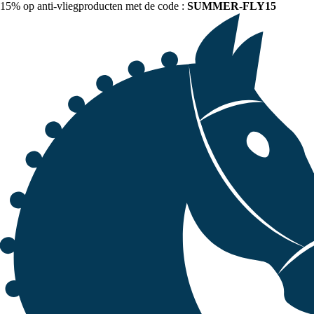
15% op anti-vliegproducten met de code :
SUMMER-FLY15