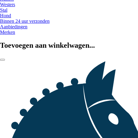
Westers
Stal
Hond
Binnen 24 uur verzonden
Aanbiedingen
Merken
Toevoegen aan winkelwagen...