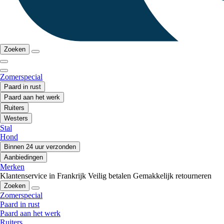
Zoeken
Zomerspecial
Paard in rust
Paard aan het werk
Ruiters
Westers
Stal
Hond
Binnen 24 uur verzonden
Aanbiedingen
Merken
Klantenservice in Frankrijk
Veilig betalen
Gemakkelijk retourneren
Zoeken
Zomerspecial
Paard in rust
Paard aan het werk
Ruiters