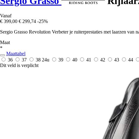
Sergio Grasso
Rijlaar
Vanaf
€ 399,00
€ 299,74
-25%
Sergio Grasso Revolution Verbeter je ruiterprestaties met laarzen van 
Maat
*
Maattabel
36
37
38
24u
39
40
41
42
43
44
Dit veld is verplicht