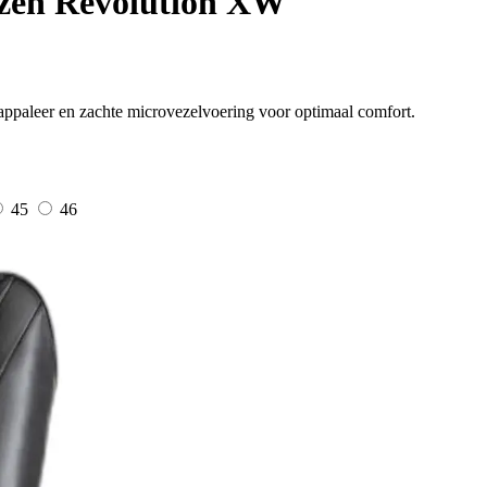
zen Revolution XW
nappaleer en zachte microvezelvoering voor optimaal comfort.
45
46