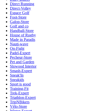
Direct Running
Direct-Volley
Espace Golf
Foot-Store
Galop-Store
Golf and co
Handball-Store
House of Rugby
Made in Paradis
Nauti-wave
On-Fight
Padel-Expert
Pecheur-Store
Pet and Garden
Slowood Interior
Smash-Expert
Sneak'In
Sneakids
Sport is good
Training-Fit
Trek-Expert
Triathlon-Expert
TripNBikers
Vélo-Store
Winter-Expert