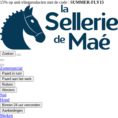
15% op anti-vliegproducten met de code :
SUMMER-FLY15
Zoeken
Zomerspecial
Paard in rust
Paard aan het werk
Ruiters
Westers
Stal
Hond
Binnen 24 uur verzonden
Aanbiedingen
Merken