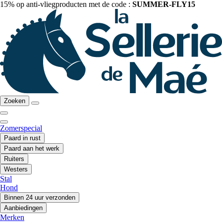
15% op anti-vliegproducten met de code :
SUMMER-FLY15
Zoeken
Zomerspecial
Paard in rust
Paard aan het werk
Ruiters
Westers
Stal
Hond
Binnen 24 uur verzonden
Aanbiedingen
Merken