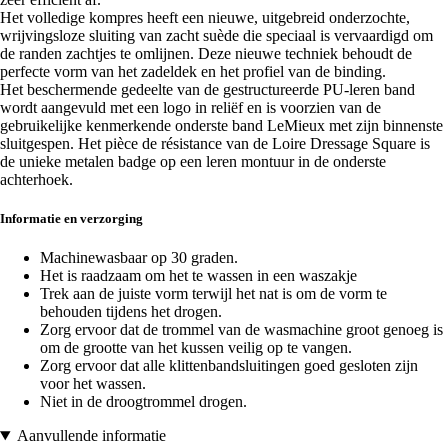
Het volledige kompres heeft een nieuwe, uitgebreid onderzochte,
wrijvingsloze sluiting van zacht suède die speciaal is vervaardigd om
de randen zachtjes te omlijnen. Deze nieuwe techniek behoudt de
perfecte vorm van het zadeldek en het profiel van de binding.
Het beschermende gedeelte van de gestructureerde PU-leren band
wordt aangevuld met een logo in reliëf en is voorzien van de
gebruikelijke kenmerkende onderste band LeMieux met zijn binnenste
sluitgespen. Het pièce de résistance van de Loire Dressage Square is
de unieke metalen badge op een leren montuur in de onderste
achterhoek.
Informatie en verzorging
Machinewasbaar op 30 graden.
Het is raadzaam om het te wassen in een waszakje
Trek aan de juiste vorm terwijl het nat is om de vorm te
behouden tijdens het drogen.
Zorg ervoor dat de trommel van de wasmachine groot genoeg is
om de grootte van het kussen veilig op te vangen.
Zorg ervoor dat alle klittenbandsluitingen goed gesloten zijn
voor het wassen.
Niet in de droogtrommel drogen.
Aanvullende informatie