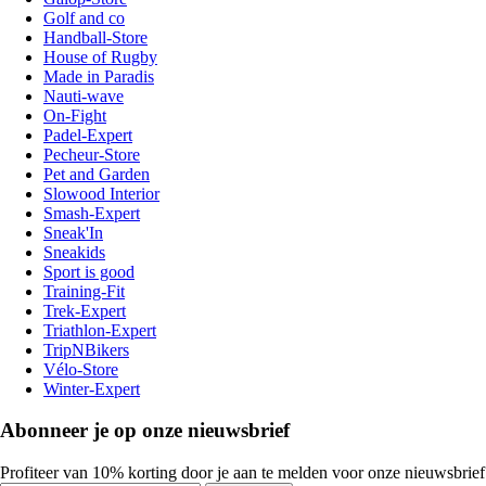
Golf and co
Handball-Store
House of Rugby
Made in Paradis
Nauti-wave
On-Fight
Padel-Expert
Pecheur-Store
Pet and Garden
Slowood Interior
Smash-Expert
Sneak'In
Sneakids
Sport is good
Training-Fit
Trek-Expert
Triathlon-Expert
TripNBikers
Vélo-Store
Winter-Expert
Abonneer je op onze nieuwsbrief
Profiteer van 10% korting door je aan te melden voor onze nieuwsbrief