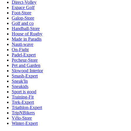
Direct-Volley
Espace Golf
Foot-Store
Galop-Store
Golf and co
Handball-Store
House of Rugby
Made in Paradis
Nauti-wave
On-Fight
Padel-Expert
Pecheur-Store
Pet and Garden
Slowood Interior
Smash-Expert
Sneak'In
Sneakids
Sport is good
Training-Fit
Trek-Expert
Triathlon-Expert
TripNBikers
Vélo-Store
Winter-Expert