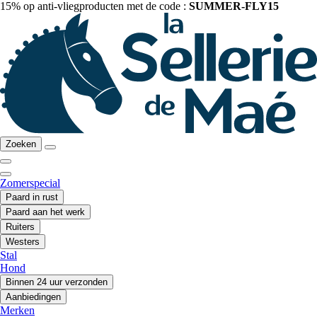
15% op anti-vliegproducten met de code :
SUMMER-FLY15
Zoeken
Zomerspecial
Paard in rust
Paard aan het werk
Ruiters
Westers
Stal
Hond
Binnen 24 uur verzonden
Aanbiedingen
Merken