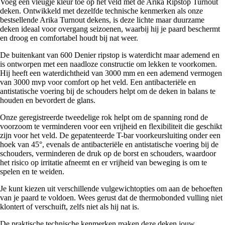
Voeg een vleugje kleur toe op het veld met de Arika Ripstop Turnout
deken. Ontwikkeld met dezelfde technische kenmerken als onze
bestsellende Arika Turnout dekens, is deze lichte maar duurzame
deken ideaal voor overgang seizoenen, waarbij hij je paard beschermt
en droog en comfortabel houdt bij nat weer.
De buitenkant van 600 Denier ripstop is waterdicht maar ademend en
is ontworpen met een naadloze constructie om lekken te voorkomen.
Hij heeft een waterdichtheid van 3000 mm en een ademend vermogen
van 3000 mvp voor comfort op het veld. Een antibacteriële en
antistatische voering bij de schouders helpt om de deken in balans te
houden en bevordert de glans.
Onze geregistreerde tweedelige rok helpt om de spanning rond de
voorzoom te verminderen voor een vrijheid en flexibiliteit die geschikt
zijn voor het veld. De gepatenteerde T-bar voorkeursluiting onder een
hoek van 45°, evenals de antibacteriële en antistatische voering bij de
schouders, verminderen de druk op de borst en schouders, waardoor
het risico op irritatie afneemt en er vrijheid van beweging is om te
spelen en te weiden.
Je kunt kiezen uit verschillende vulgewichtopties om aan de behoeften
van je paard te voldoen. Wees gerust dat de thermobonded vulling niet
klontert of verschuift, zelfs niet als hij nat is.
De praktische technische kenmerken maken deze deken jouw