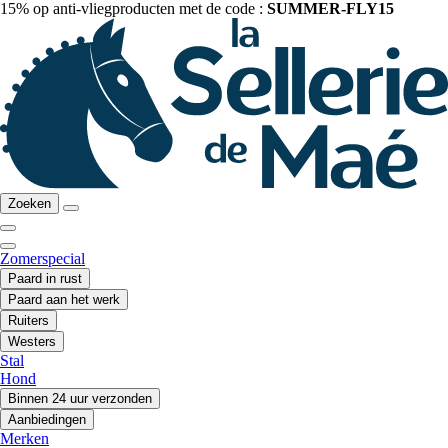
15% op anti-vliegproducten met de code :
SUMMER-FLY15
Zoeken
Zomerspecial
Paard in rust
Paard aan het werk
Ruiters
Westers
Stal
Hond
Binnen 24 uur verzonden
Aanbiedingen
Merken