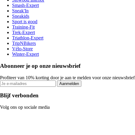
Smash-Expert
Sneak'In
Sneakids
Sport is good
Training-Fit
Trek-Expert
Triathlon-Expert
TripNBikers
Vélo-Store
Winter-Expert
Abonneer je op onze nieuwsbrief
Profiteer van 10% korting door je aan te melden voor onze nieuwsbrief
Aanmelden
Blijf verbonden
Volg ons op sociale media