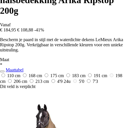
halsbedekking Arika Ripstop
200g
Vanaf
€ 184,95
€ 108,88
-41%
Bescherm je paard in stijl met de waterdichte dekens LeMieux Arika
Ripstop 200g. Verkrijgbaar in verschillende kleuren voor een unieke
uitstraling.
Maat
*
Maattabel
110 cm
168 cm
175 cm
183 cm
191 cm
198
cm
206 cm
213 cm
4'9
24u
5'0
7'3
Dit veld is verplicht