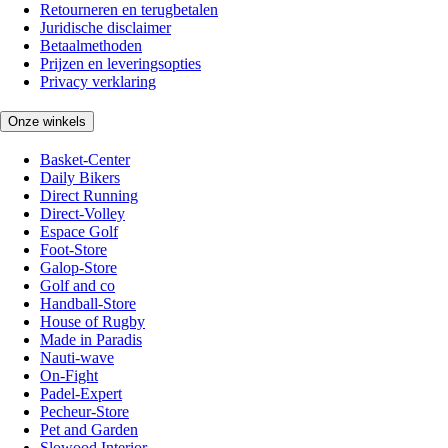
Retourneren en terugbetalen
Juridische disclaimer
Betaalmethoden
Prijzen en leveringsopties
Privacy verklaring
Onze winkels
Basket-Center
Daily Bikers
Direct Running
Direct-Volley
Espace Golf
Foot-Store
Galop-Store
Golf and co
Handball-Store
House of Rugby
Made in Paradis
Nauti-wave
On-Fight
Padel-Expert
Pecheur-Store
Pet and Garden
Slowood Interior