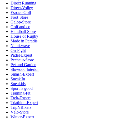
Direct Running
Direct-Volley
Espace Golf
Foot-Store
Galop-Store
Golf and co
Handball-Store
House of Rugby
Made in Paradis
Nauti-wave
On-Fight
Padel-Expert
Pecheur-Store
Pet and Garden
Slowood Interior
Smash-Expert
Sneak'In
Sneakids
Sport is good
Training-Fit
Trek-Expert
Triathlon-Expert
TripNBikers
Vélo-Store
Winter-Expert