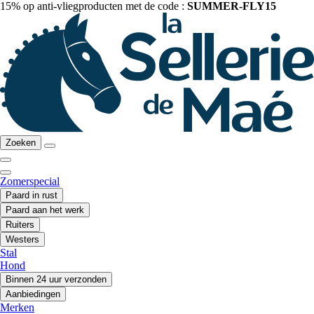
15% op anti-vliegproducten met de code :
SUMMER-FLY15
Zoeken
Zomerspecial
Paard in rust
Paard aan het werk
Ruiters
Westers
Stal
Hond
Binnen 24 uur verzonden
Aanbiedingen
Merken