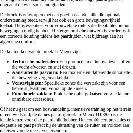
ongeacht de weersomstandigheden.
De broek is ontworpen met een goed passende taille die optimale
ondersteuning biedt, terwijl het ook een grote bewegingsvrijheid
toelaat. Dit is essentieel voor vrouwelijke ruiters die flexibiliteit in hun
bewegingen nodig hebben. Het ergonomische ontwerp bevordert ook
een correcte houding tijdens het paardrijden, wat bijdraagt aan het
algemene comfort.
De kenmerken van de broek LeMieux zijn:
Technische materialen:
Een productie met innovatieve stoffen
die vocht afvoeren en snel drogen.
Aansluitende pasvorm:
Een moderne en flatterende silhouette
die beweging vergemakkelijkt.
Verstevigingen:
Specifieke zones die versterkt zijn voor een
betere slijtvastheid, vooral op de knieën.
Functionele zakken:
Praktische opbergplaatsen voor je kleine
onmisbare accessoires.
Of het nu gaat om een boswandeling, intensieve training op het terrein
of een wedstrijd, de dames paardrijbroek LeMieux IT08825 is de
ideale keuze voor elke paardenliefhebber. Het combineert prestaties en
elegantie en past perfect bij de uitrusting van de ruiter, en voldoet aan
de eisen van de meest veeleisenden.