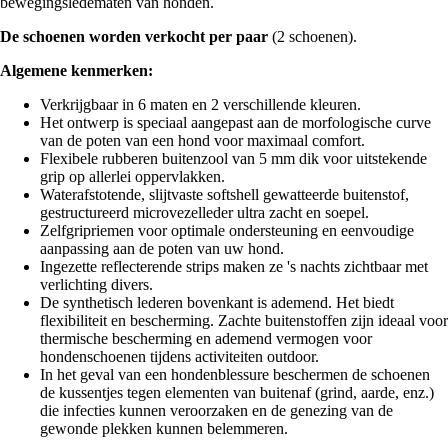
bewegingsledematen van honden.
De schoenen worden verkocht per paar
(2 schoenen).
Algemene kenmerken:
Verkrijgbaar in 6 maten en 2 verschillende kleuren.
Het ontwerp is speciaal aangepast aan de morfologische curve
van de poten van een hond voor maximaal comfort.
Flexibele rubberen buitenzool van 5 mm dik voor uitstekende
grip op allerlei oppervlakken.
Waterafstotende, slijtvaste softshell gewatteerde buitenstof,
gestructureerd microvezelleder ultra zacht en soepel.
Zelfgripriemen voor optimale ondersteuning en eenvoudige
aanpassing aan de poten van uw hond.
Ingezette reflecterende strips maken ze 's nachts zichtbaar met
verlichting divers.
De synthetisch lederen bovenkant is ademend. Het biedt
flexibiliteit en bescherming. Zachte buitenstoffen zijn ideaal voor
thermische bescherming en ademend vermogen voor
hondenschoenen tijdens activiteiten outdoor.
In het geval van een hondenblessure beschermen de schoenen
de kussentjes tegen elementen van buitenaf (grind, aarde, enz.)
die infecties kunnen veroorzaken en de genezing van de
gewonde plekken kunnen belemmeren.