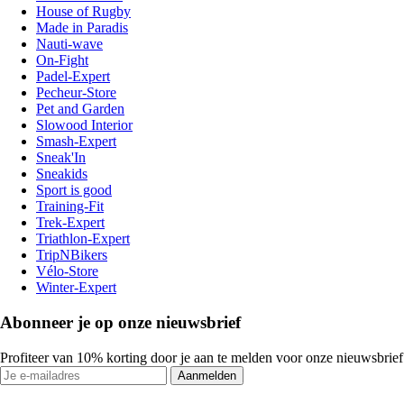
House of Rugby
Made in Paradis
Nauti-wave
On-Fight
Padel-Expert
Pecheur-Store
Pet and Garden
Slowood Interior
Smash-Expert
Sneak'In
Sneakids
Sport is good
Training-Fit
Trek-Expert
Triathlon-Expert
TripNBikers
Vélo-Store
Winter-Expert
Abonneer je op onze nieuwsbrief
Profiteer van 10% korting door je aan te melden voor onze nieuwsbrief
Aanmelden