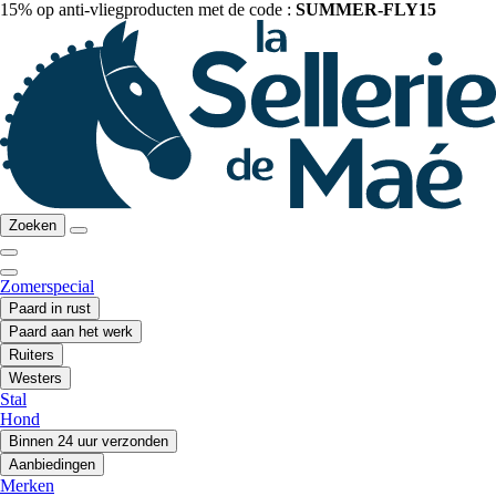
15% op anti-vliegproducten met de code :
SUMMER-FLY15
Zoeken
Zomerspecial
Paard in rust
Paard aan het werk
Ruiters
Westers
Stal
Hond
Binnen 24 uur verzonden
Aanbiedingen
Merken