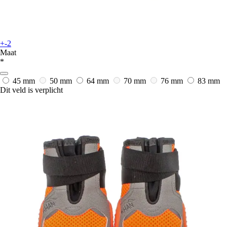
+-2
Maat
*
45 mm
50 mm
64 mm
70 mm
76 mm
83 mm
Dit veld is verplicht