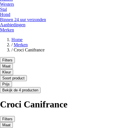
Westers
Stal
Hond
Binnen 24 uur verzonden
Aanbiedingen
Merken
Home
/
Merken
/
Croci Canifrance
Filters
Maat
Kleur
Soort product
Prijs
Bekijk de 4 producten
Croci Canifrance
Filters
Maat