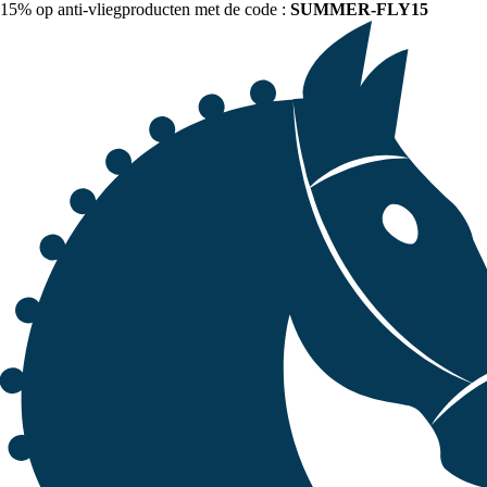
15% op anti-vliegproducten met de code :
SUMMER-FLY15