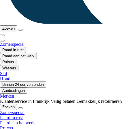
Zoeken
Zomerspecial
Paard in rust
Paard aan het werk
Ruiters
Westers
Stal
Hond
Binnen 24 uur verzonden
Aanbiedingen
Merken
Klantenservice in Frankrijk
Veilig betalen
Gemakkelijk retourneren
Zoeken
Zomerspecial
Paard in rust
Paard aan het werk
Ruiters