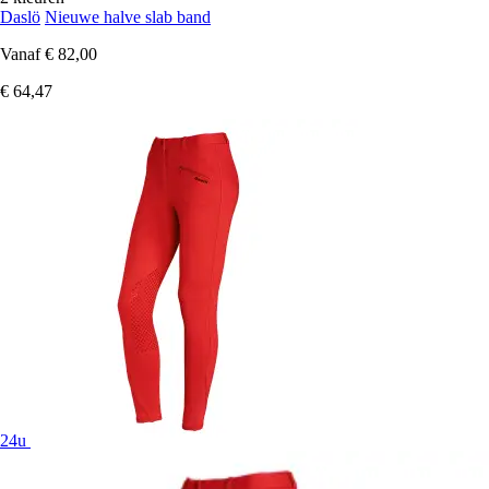
Daslö
Nieuwe halve slab band
Vanaf
€ 82,00
€ 64,47
24u