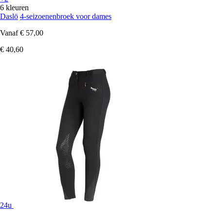
6 kleuren
Daslö
4-seizoenenbroek voor dames
Vanaf
€ 57,00
€ 40,60
24u