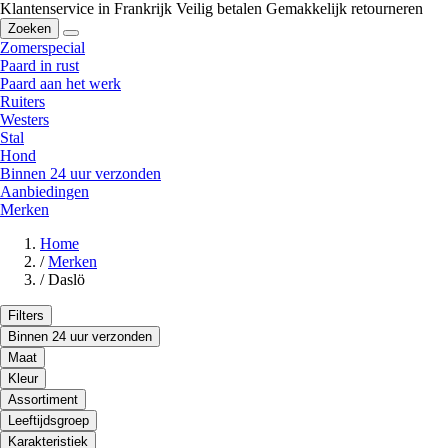
Klantenservice in Frankrijk
Veilig betalen
Gemakkelijk retourneren
Zoeken
Zomerspecial
Paard in rust
Paard aan het werk
Ruiters
Westers
Stal
Hond
Binnen 24 uur verzonden
Aanbiedingen
Merken
Home
/
Merken
/
Daslö
Filters
Binnen 24 uur verzonden
Maat
Kleur
Assortiment
Leeftijdsgroep
Karakteristiek