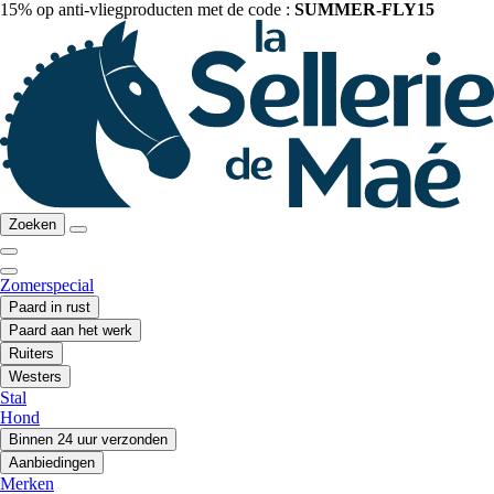
15% op anti-vliegproducten met de code :
SUMMER-FLY15
Zoeken
Zomerspecial
Paard in rust
Paard aan het werk
Ruiters
Westers
Stal
Hond
Binnen 24 uur verzonden
Aanbiedingen
Merken