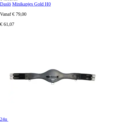
Daslö
Minikapjes Gold H0
Vanaf
€ 79,00
€ 61,07
24u