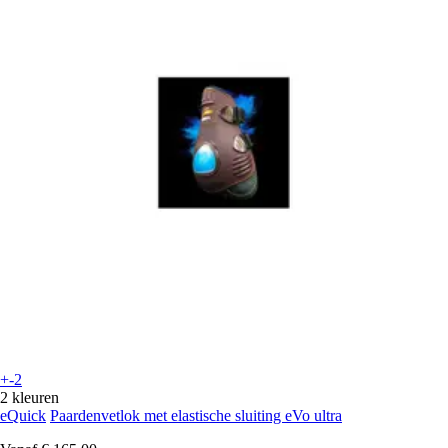
+-2
2 kleuren
eQuick
Paardenvetlok met elastische sluiting eVo ultra