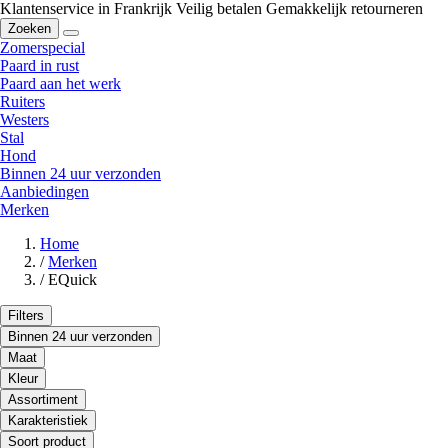
Klantenservice in Frankrijk
Veilig betalen
Gemakkelijk retourneren
Zoeken
Zomerspecial
Paard in rust
Paard aan het werk
Ruiters
Westers
Stal
Hond
Binnen 24 uur verzonden
Aanbiedingen
Merken
Home
/
Merken
/
EQuick
Filters
Binnen 24 uur verzonden
Maat
Kleur
Assortiment
Karakteristiek
Soort product