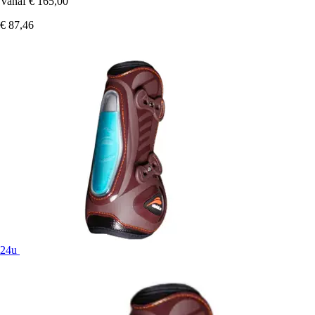
Vanaf
€ 165,00
€ 87,46
24u