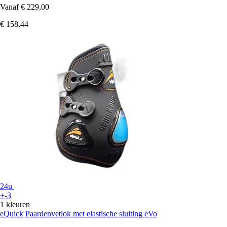
Vanaf
€ 229,00
€ 158,44
24u
+-3
1 kleuren
eQuick
Paardenvetlok met elastische sluiting eVo