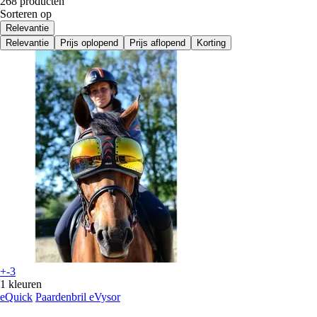
268 producten
Sorteren op
Relevantie
Relevantie
Prijs oplopend
Prijs aflopend
Korting
+-3
1 kleuren
eQuick
Paardenbril eVysor