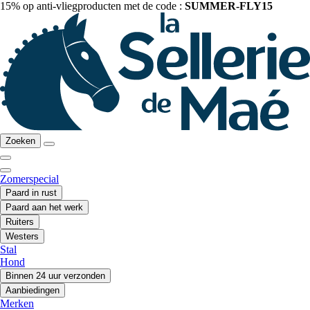
15% op anti-vliegproducten met de code :
SUMMER-FLY15
Zoeken
Zomerspecial
Paard in rust
Paard aan het werk
Ruiters
Westers
Stal
Hond
Binnen 24 uur verzonden
Aanbiedingen
Merken