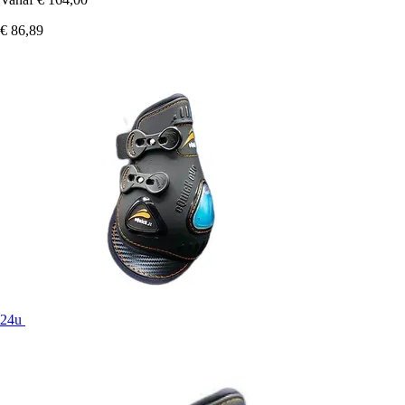
€ 86,89
24u