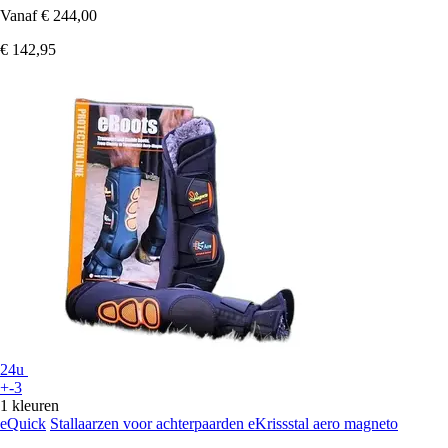
Vanaf
€ 244,00
€ 142,95
24u
+-3
1 kleuren
eQuick
Stallaarzen voor achterpaarden eKrissstal aero magneto