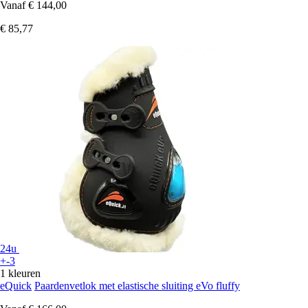
Vanaf
€ 144,00
€ 85,77
24u
+-3
1 kleuren
eQuick
Paardenvetlok met elastische sluiting eVo fluffy