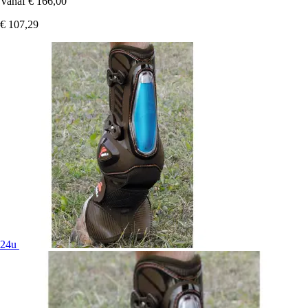
Vanaf
€ 166,00
€ 107,29
24u