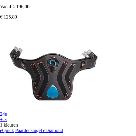
Vanaf
€ 196,00
€ 125,89
24u
+-3
1 kleuren
eQuick
Paardensingel eDiamond