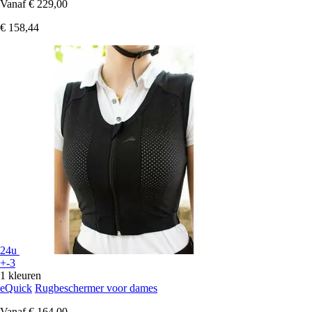
Vanaf
€ 229,00
€ 158,44
24u
+-3
1 kleuren
eQuick
Rugbeschermer voor dames
Vanaf
€ 164,00