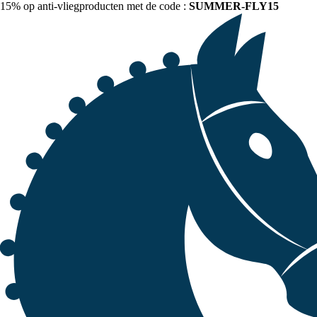
15% op anti-vliegproducten met de code :
SUMMER-FLY15