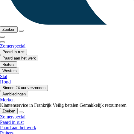
Zoeken
Zomerspecial
Paard in rust
Paard aan het werk
Ruiters
Westers
Stal
Hond
Binnen 24 uur verzonden
Aanbiedingen
Merken
Klantenservice in Frankrijk
Veilig betalen
Gemakkelijk retourneren
Zoeken
Zomerspecial
Paard in rust
Paard aan het werk
Ruiters