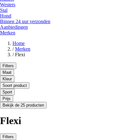
Westers
Stal
Hond
Binnen 24 uur verzonden
Aanbiedingen
Merken
Home
/
Merken
/
Flexi
Filters
Maat
Kleur
Soort product
Sport
Prijs
Bekijk de 25 producten
Flexi
Filters