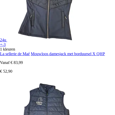
24u
+-3
1 kleuren
La sellerie de Maé
Mouwloos damesjack met borduursel X QHP
Vanaf
€ 83,99
€ 52,90