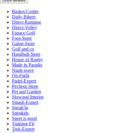
Onze winkels
Basket-Center
Daily Bikers
Direct Running
Direct-Volley
Espace Golf
Foot-Store
Galop-Store
Golf and co
Handball-Store
House of Rugby
Made in Paradis
Nauti-wave
On-Fight
Padel-Expert
Pecheur-Store
Pet and Garden
Slowood Interior
Smash-Expert
Sneak'In
Sneakids
Sport is good
Training-Fit
Trek-Expert