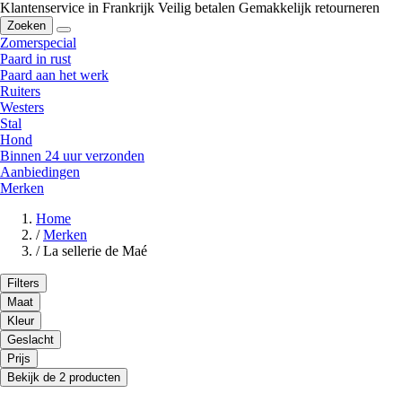
Klantenservice in Frankrijk
Veilig betalen
Gemakkelijk retourneren
Zoeken
Zomerspecial
Paard in rust
Paard aan het werk
Ruiters
Westers
Stal
Hond
Binnen 24 uur verzonden
Aanbiedingen
Merken
Home
/
Merken
/
La sellerie de Maé
Filters
Maat
Kleur
Geslacht
Prijs
Bekijk de 2 producten