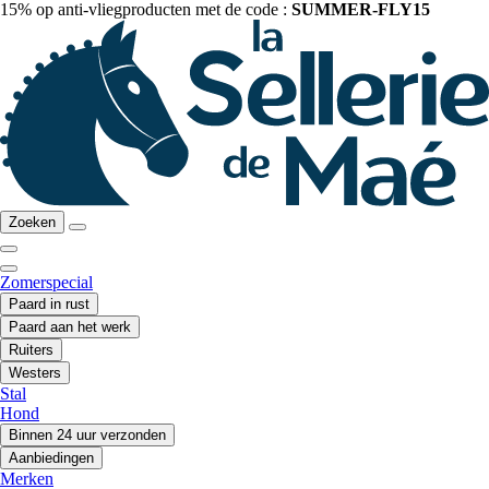
15% op anti-vliegproducten met de code :
SUMMER-FLY15
Zoeken
Zomerspecial
Paard in rust
Paard aan het werk
Ruiters
Westers
Stal
Hond
Binnen 24 uur verzonden
Aanbiedingen
Merken