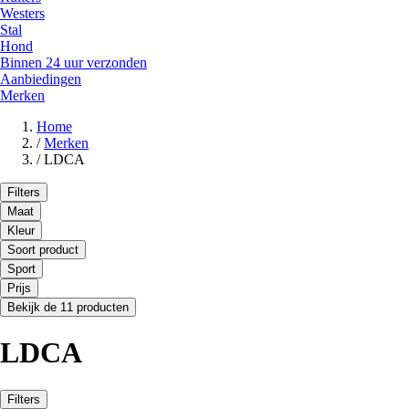
Westers
Stal
Hond
Binnen 24 uur verzonden
Aanbiedingen
Merken
Home
/
Merken
/
LDCA
Filters
Maat
Kleur
Soort product
Sport
Prijs
Bekijk de 11 producten
LDCA
Filters