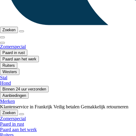
Zoeken
Zomerspecial
Paard in rust
Paard aan het werk
Ruiters
Westers
Stal
Hond
Binnen 24 uur verzonden
Aanbiedingen
Merken
Klantenservice in Frankrijk
Veilig betalen
Gemakkelijk retourneren
Zoeken
Zomerspecial
Paard in rust
Paard aan het werk
Ruiters