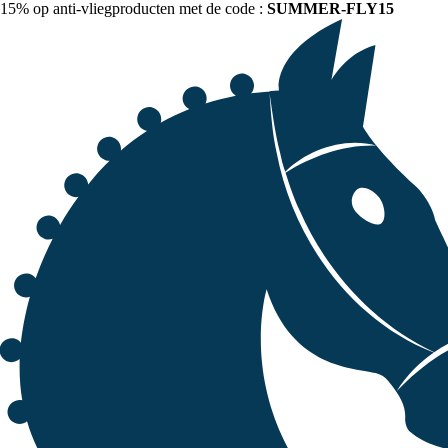
15% op anti-vliegproducten met de code :
SUMMER-FLY15