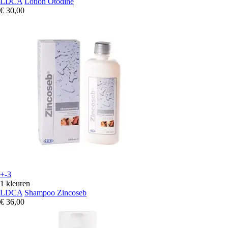
LDCA
Lotion Otodine
€ 30,00
+-3
1 kleuren
LDCA
Shampoo Zincoseb
€ 36,00