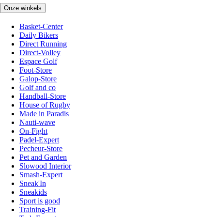
Onze winkels
Basket-Center
Daily Bikers
Direct Running
Direct-Volley
Espace Golf
Foot-Store
Galop-Store
Golf and co
Handball-Store
House of Rugby
Made in Paradis
Nauti-wave
On-Fight
Padel-Expert
Pecheur-Store
Pet and Garden
Slowood Interior
Smash-Expert
Sneak'In
Sneakids
Sport is good
Training-Fit