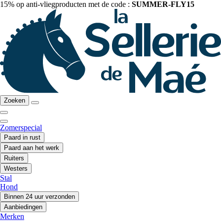
15% op anti-vliegproducten met de code :
SUMMER-FLY15
Zoeken
Zomerspecial
Paard in rust
Paard aan het werk
Ruiters
Westers
Stal
Hond
Binnen 24 uur verzonden
Aanbiedingen
Merken