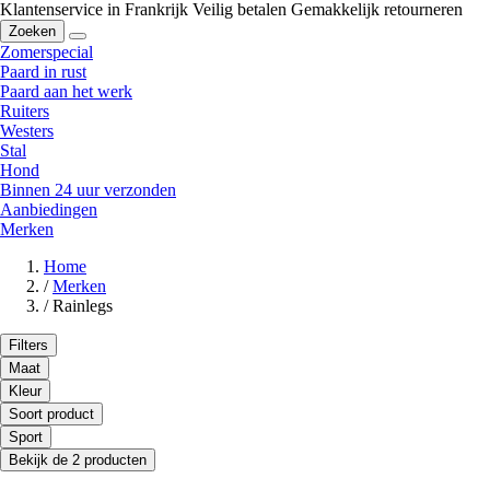
Klantenservice in Frankrijk
Veilig betalen
Gemakkelijk retourneren
Zoeken
Zomerspecial
Paard in rust
Paard aan het werk
Ruiters
Westers
Stal
Hond
Binnen 24 uur verzonden
Aanbiedingen
Merken
Home
/
Merken
/
Rainlegs
Filters
Maat
Kleur
Soort product
Sport
Bekijk de 2 producten