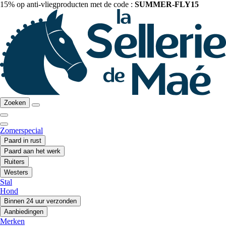
15% op anti-vliegproducten met de code :
SUMMER-FLY15
Zoeken
Zomerspecial
Paard in rust
Paard aan het werk
Ruiters
Westers
Stal
Hond
Binnen 24 uur verzonden
Aanbiedingen
Merken