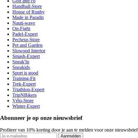
Golf and co
Handball-Store
House of Rugby
Made in Paradis
Nauti-wave
On-Fight
Padel-Expert
Pecheur-Store
Pet and Garden
Slowood Interior
Smash-Expert
Sneak'In
Sneakids
Sport is good
Training-Fit
Trek-Expert
Triathlon-Expert
TripNBikers
Vélo-Store
Winter-Expert
Abonneer je op onze nieuwsbrief
Profiteer van 10% korting door je aan te melden voor onze nieuwsbrief
Aanmelden