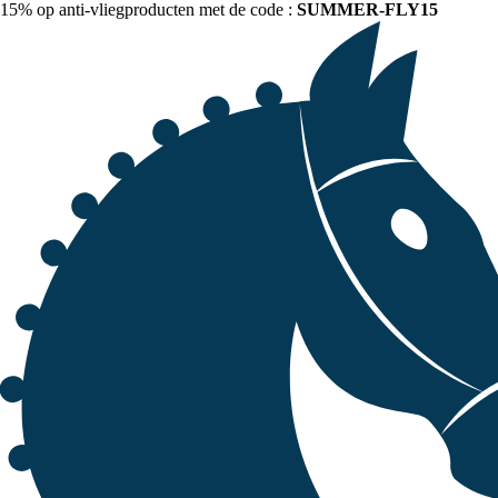
15% op anti-vliegproducten met de code :
SUMMER-FLY15