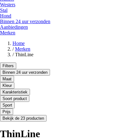
Westers
Stal
Hond
Binnen 24 uur verzonden
Aanbiedingen
Merken
Home
/
Merken
/
ThinLine
Filters
Binnen 24 uur verzonden
Maat
Kleur
Karakteristiek
Soort product
Sport
Prijs
Bekijk de 23 producten
ThinLine