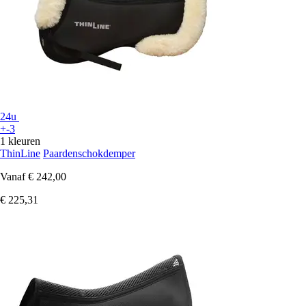
24u
+-3
1 kleuren
ThinLine
Paardenschokdemper
Vanaf
€ 242,00
€ 225,31