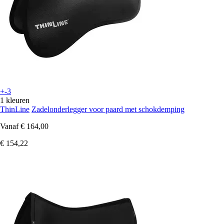
+-3
1 kleuren
ThinLine
Zadelonderlegger voor paard met schokdemping
Vanaf
€ 164,00
€ 154,22