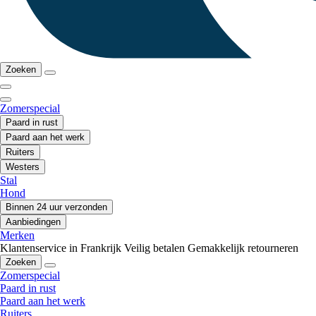
Zoeken
Zomerspecial
Paard in rust
Paard aan het werk
Ruiters
Westers
Stal
Hond
Binnen 24 uur verzonden
Aanbiedingen
Merken
Klantenservice in Frankrijk
Veilig betalen
Gemakkelijk retourneren
Zoeken
Zomerspecial
Paard in rust
Paard aan het werk
Ruiters