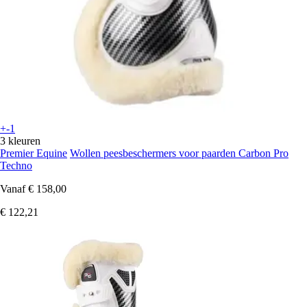
+-1
3 kleuren
Premier Equine
Wollen peesbeschermers voor paarden Carbon Pro
Techno
Vanaf
€ 158,00
€ 122,21