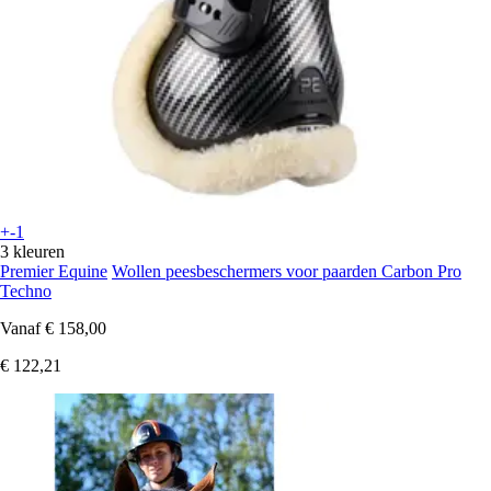
+-1
3 kleuren
Premier Equine
Wollen peesbeschermers voor paarden Carbon Pro
Techno
Vanaf
€ 158,00
€ 122,21