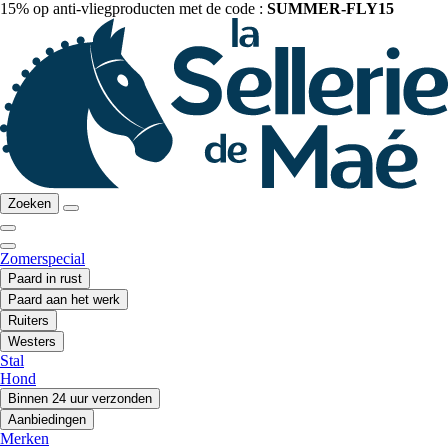
15% op anti-vliegproducten met de code :
SUMMER-FLY15
Zoeken
Zomerspecial
Paard in rust
Paard aan het werk
Ruiters
Westers
Stal
Hond
Binnen 24 uur verzonden
Aanbiedingen
Merken