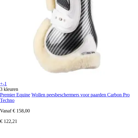
+-1
3 kleuren
Premier Equine
Wollen peesbeschermers voor paarden Carbon Pro
Techno
Vanaf
€ 158,00
€ 122,21