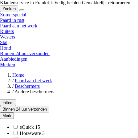
Klantenservice in Frankrijk
Veilig betalen
Gemakkelijk retourneren
Zoeken
Zomerspecial
Paard in rust
Paard aan het werk
Ruiters
Westers
Stal
Hond
Binnen 24 uur verzonden
Aanbiedingen
Merken
Home
/
Paard aan het werk
/
Beschermers
/
Andere beschermers
Filters
Binnen 24 uur verzonden
Merk
eQuick
15
Horseware
3