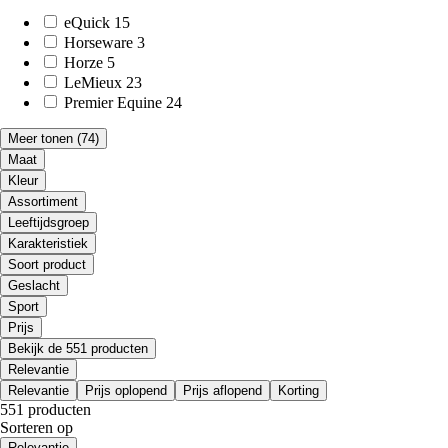
eQuick
15
Horseware
3
Horze
5
LeMieux
23
Premier Equine
24
Meer tonen
(74)
Maat
Kleur
Assortiment
Leeftijdsgroep
Karakteristiek
Soort product
Geslacht
Sport
Prijs
Bekijk de 551 producten
Relevantie
Relevantie
Prijs oplopend
Prijs aflopend
Korting
551 producten
Sorteren op
Relevantie