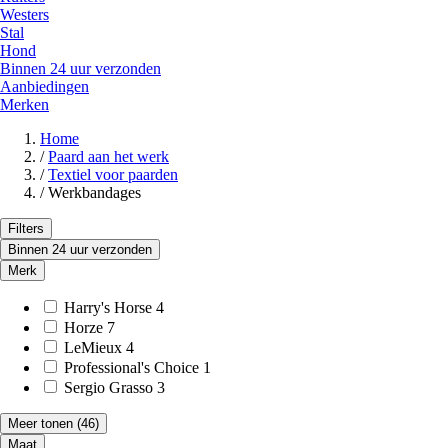
Westers
Stal
Hond
Binnen 24 uur verzonden
Aanbiedingen
Merken
Home
/
Paard aan het werk
/
Textiel voor paarden
/
Werkbandages
Filters
Binnen 24 uur verzonden
Merk
Harry's Horse
4
Horze
7
LeMieux
4
Professional's Choice
1
Sergio Grasso
3
Meer tonen
(46)
Maat