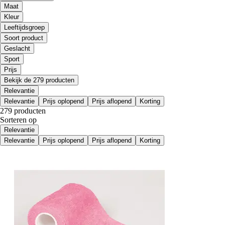
Maat
Kleur
Leeftijdsgroep
Soort product
Geslacht
Sport
Prijs
Bekijk de 279 producten
Relevantie
Relevantie
Prijs oplopend
Prijs aflopend
Korting
279 producten
Sorteren op
Relevantie
Relevantie
Prijs oplopend
Prijs aflopend
Korting