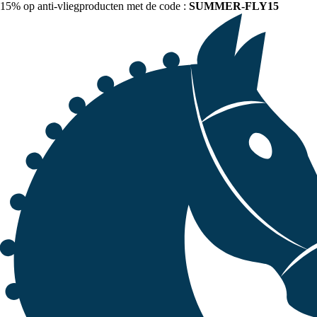
15% op anti-vliegproducten met de code :
SUMMER-FLY15