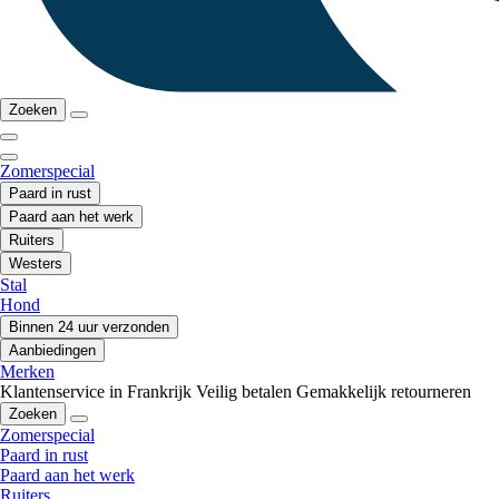
Zoeken
Zomerspecial
Paard in rust
Paard aan het werk
Ruiters
Westers
Stal
Hond
Binnen 24 uur verzonden
Aanbiedingen
Merken
Klantenservice in Frankrijk
Veilig betalen
Gemakkelijk retourneren
Zoeken
Zomerspecial
Paard in rust
Paard aan het werk
Ruiters