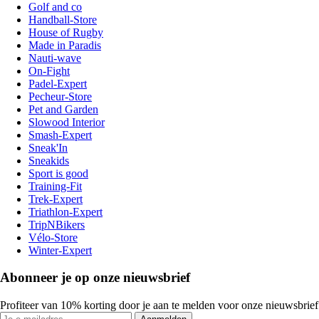
Golf and co
Handball-Store
House of Rugby
Made in Paradis
Nauti-wave
On-Fight
Padel-Expert
Pecheur-Store
Pet and Garden
Slowood Interior
Smash-Expert
Sneak'In
Sneakids
Sport is good
Training-Fit
Trek-Expert
Triathlon-Expert
TripNBikers
Vélo-Store
Winter-Expert
Abonneer je op onze nieuwsbrief
Profiteer van 10% korting door je aan te melden voor onze nieuwsbrief