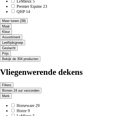
LeMieux
5
Premier Equine
23
QHP
14
Meer tonen
(39)
Maat
Kleur
Assortiment
Leeftijdsgroep
Geslacht
Prijs
Bekijk de 304 producten
Vliegenwerende dekens
Filters
Binnen 24 uur verzonden
Merk
Horseware
29
Horze
9
LeMieux
5