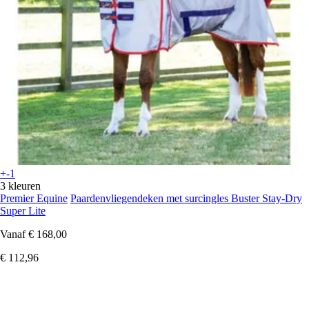
+-1
3 kleuren
Premier Equine
Paardenvliegendeken met surcingles Buster Stay-Dry
Super Lite
Vanaf
€ 168,00
€ 112,96