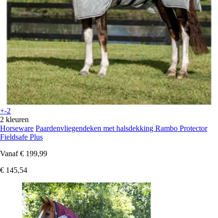
+-2
2 kleuren
Horseware
Paardenvliegendeken met halsdekking Rambo Protector
Fieldsafe Plus
Vanaf
€ 199,99
€ 145,54