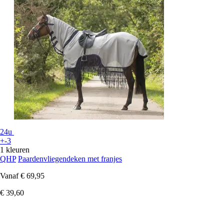
24u
+-3
1 kleuren
QHP
Paardenvliegendeken met franjes
Vanaf
€ 69,95
€ 39,60