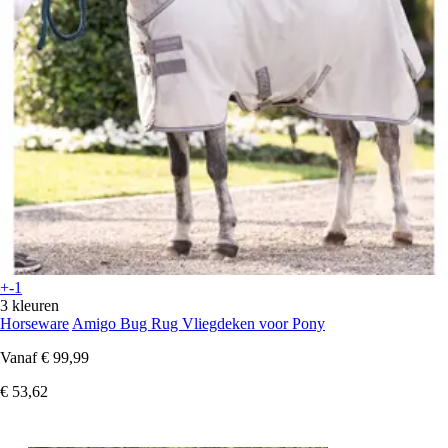
+-1
3 kleuren
Horseware
Amigo Bug Rug Vliegdeken voor Pony
Vanaf
€ 99,99
€ 53,62