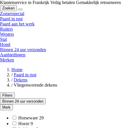
Klantenservice in Frankrijk
Veilig betalen
Gemakkelijk retourneren
Zoeken
Zomerspecial
Paard in rust
Paard aan het werk
Ruiters
Westers
Stal
Hond
Binnen 24 uur verzonden
Aanbiedingen
Merken
Home
/
Paard in rust
/
Dekens
/
Vliegenwerende dekens
Filters
Binnen 24 uur verzonden
Merk
Horseware
29
Horze
9