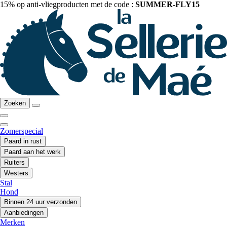
15% op anti-vliegproducten met de code :
SUMMER-FLY15
Zoeken
Zomerspecial
Paard in rust
Paard aan het werk
Ruiters
Westers
Stal
Hond
Binnen 24 uur verzonden
Aanbiedingen
Merken