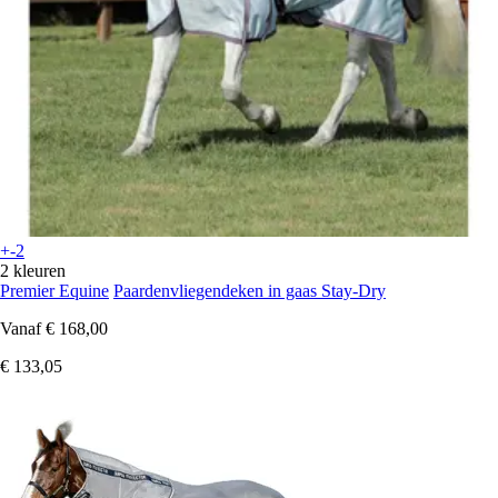
+-2
2 kleuren
Premier Equine
Paardenvliegendeken in gaas Stay-Dry
Vanaf
€ 168,00
€ 133,05