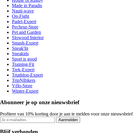
House of Rugby
Made in Paradis
Nauti-wave
On-Fight
Padel-Expert
Pecheur-Store
Pet and Garden
Slowood Interior
Smash-Expert
Sneak'In
Sneakids
Sport is good
Training-Fit
Trek-Expert
Triathlon-Expert
TripNBikers
Vélo-Store
Winter-Expert
Abonneer je op onze nieuwsbrief
Profiteer van 10% korting door je aan te melden voor onze nieuwsbrief
Aanmelden
Blijf verbonden