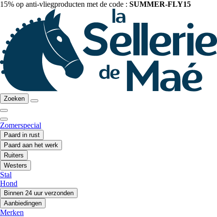
15% op anti-vliegproducten met de code :
SUMMER-FLY15
Zoeken
Zomerspecial
Paard in rust
Paard aan het werk
Ruiters
Westers
Stal
Hond
Binnen 24 uur verzonden
Aanbiedingen
Merken