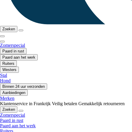
Zoeken
Zomerspecial
Paard in rust
Paard aan het werk
Ruiters
Westers
Stal
Hond
Binnen 24 uur verzonden
Aanbiedingen
Merken
Klantenservice in Frankrijk
Veilig betalen
Gemakkelijk retourneren
Zoeken
Zomerspecial
Paard in rust
Paard aan het werk
Ruiters