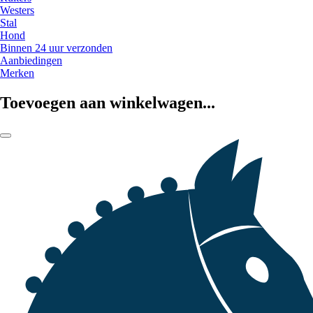
Westers
Stal
Hond
Binnen 24 uur verzonden
Aanbiedingen
Merken
Toevoegen aan winkelwagen...