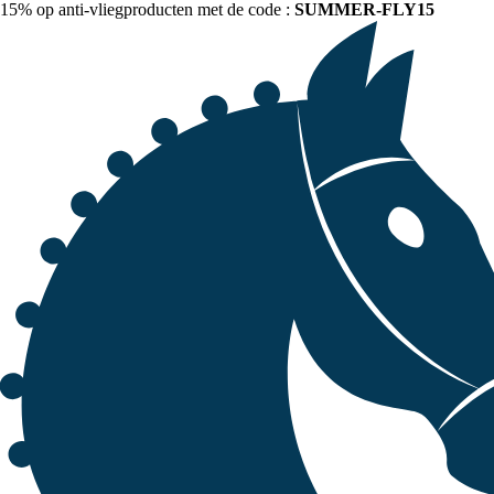
15% op anti-vliegproducten met de code :
SUMMER-FLY15