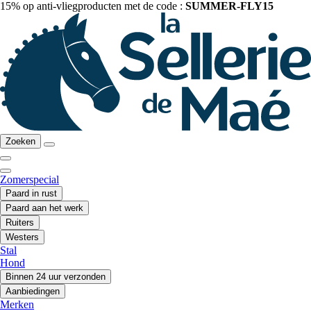
15% op anti-vliegproducten met de code :
SUMMER-FLY15
Zoeken
Zomerspecial
Paard in rust
Paard aan het werk
Ruiters
Westers
Stal
Hond
Binnen 24 uur verzonden
Aanbiedingen
Merken