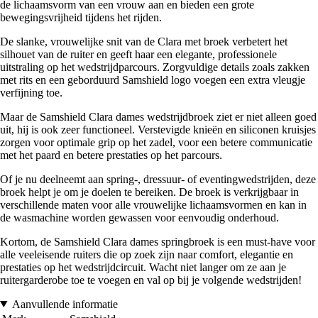
de lichaamsvorm van een vrouw aan en bieden een grote
bewegingsvrijheid tijdens het rijden.
De slanke, vrouwelijke snit van de Clara met broek verbetert het
silhouet van de ruiter en geeft haar een elegante, professionele
uitstraling op het wedstrijdparcours. Zorgvuldige details zoals zakken
met rits en een geborduurd Samshield logo voegen een extra vleugje
verfijning toe.
Maar de Samshield Clara dames wedstrijdbroek ziet er niet alleen goed
uit, hij is ook zeer functioneel. Verstevigde knieën en siliconen kruisjes
zorgen voor optimale grip op het zadel, voor een betere communicatie
met het paard en betere prestaties op het parcours.
Of je nu deelneemt aan spring-, dressuur- of eventingwedstrijden, deze
broek helpt je om je doelen te bereiken. De broek is verkrijgbaar in
verschillende maten voor alle vrouwelijke lichaamsvormen en kan in
de wasmachine worden gewassen voor eenvoudig onderhoud.
Kortom, de Samshield Clara dames springbroek is een must-have voor
alle veeleisende ruiters die op zoek zijn naar comfort, elegantie en
prestaties op het wedstrijdcircuit. Wacht niet langer om ze aan je
ruitergarderobe toe te voegen en val op bij je volgende wedstrijden!
Aanvullende informatie