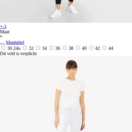
+-1
Maat
*
Maattabel
30
24u
32
34
36
38
40
42
44
Dit veld is verplicht