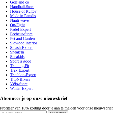
Golf and co
Handball-Store
House of Rugby
Made in Paradis
Nauti-wave
On-Fight
Padel-Expert
Pecheur-Store
Pet and Garden
Slowood Interior
Smash-Expert
Sneak'In
Sneakids
Sport is good
Training-Fit
Trek-Expert
Triathlon-Expert
TripNBikers
Vélo-Store
Winter-Expert
Abonneer je op onze nieuwsbrief
Profiteer van 10% korting door je aan te melden voor onze nieuwsbrief