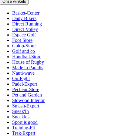
Onze winkels
Basket-Center
Daily Bikers
Direct Running
Direct-Volley
Espace Golf
Foot-Store
Galop-Store
Golf and co
Handball-Store
House of Rugby
Made in Paradis
Nauti-wave
On-Fight
Padel-Expert
Pecheur-Store
Pet and Garden
Slowood Interior
Smash-Expert
Sneak'In
Sneakids
Sport is good
Training-Fit
Trek-Expert