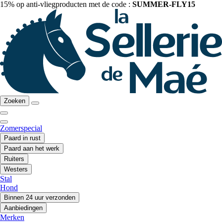
15% op anti-vliegproducten met de code :
SUMMER-FLY15
Zoeken
Zomerspecial
Paard in rust
Paard aan het werk
Ruiters
Westers
Stal
Hond
Binnen 24 uur verzonden
Aanbiedingen
Merken