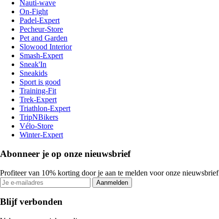
Nauti-wave
On-Fight
Padel-Expert
Pecheur-Store
Pet and Garden
Slowood Interior
Smash-Expert
Sneak'In
Sneakids
Sport is good
Training-Fit
Trek-Expert
Triathlon-Expert
TripNBikers
Vélo-Store
Winter-Expert
Abonneer je op onze nieuwsbrief
Profiteer van 10% korting door je aan te melden voor onze nieuwsbrief
Aanmelden
Blijf verbonden