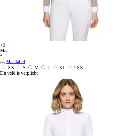
+0
Maat
*
Maattabel
XS
S
M
L
XL
2XS
Dit veld is verplicht