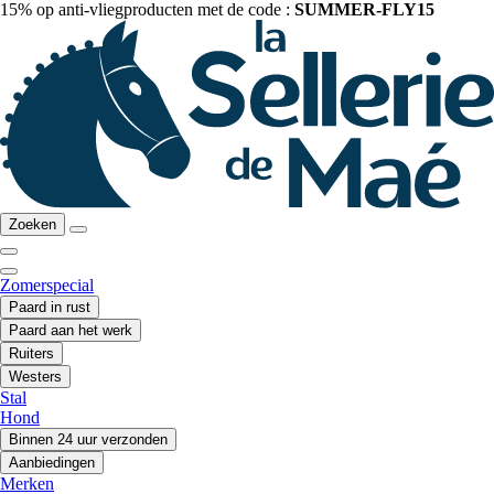
15% op anti-vliegproducten met de code :
SUMMER-FLY15
Zoeken
Zomerspecial
Paard in rust
Paard aan het werk
Ruiters
Westers
Stal
Hond
Binnen 24 uur verzonden
Aanbiedingen
Merken