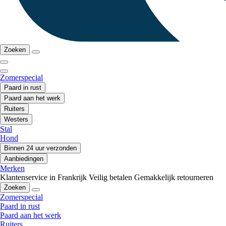
Zoeken
Zomerspecial
Paard in rust
Paard aan het werk
Ruiters
Westers
Stal
Hond
Binnen 24 uur verzonden
Aanbiedingen
Merken
Klantenservice in Frankrijk
Veilig betalen
Gemakkelijk retourneren
Zoeken
Zomerspecial
Paard in rust
Paard aan het werk
Ruiters