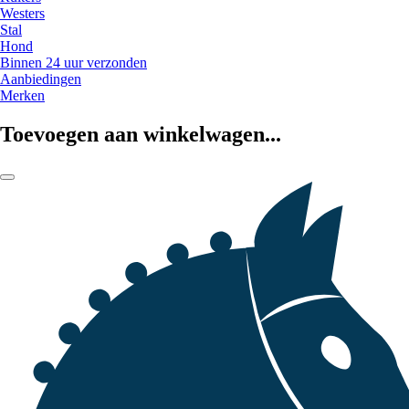
Westers
Stal
Hond
Binnen 24 uur verzonden
Aanbiedingen
Merken
Toevoegen aan winkelwagen...