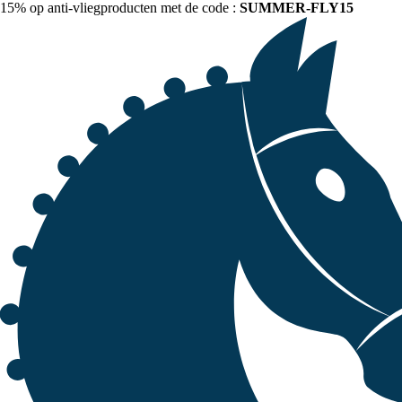
15% op anti-vliegproducten met de code :
SUMMER-FLY15