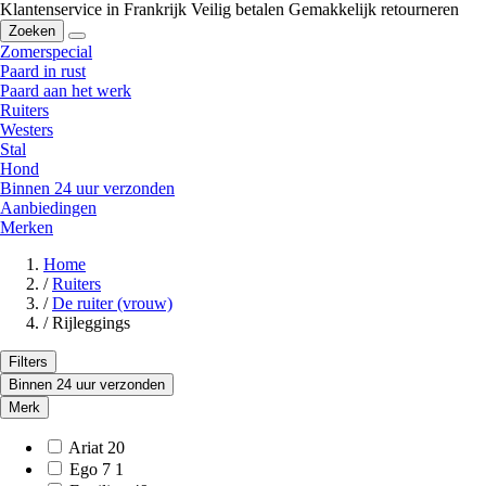
Klantenservice in Frankrijk
Veilig betalen
Gemakkelijk retourneren
Zoeken
Zomerspecial
Paard in rust
Paard aan het werk
Ruiters
Westers
Stal
Hond
Binnen 24 uur verzonden
Aanbiedingen
Merken
Home
/
Ruiters
/
De ruiter (vrouw)
/
Rijleggings
Filters
Binnen 24 uur verzonden
Merk
Ariat
20
Ego 7
1