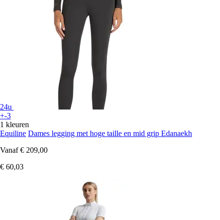
24u
+-3
1 kleuren
Equiline
Dames legging met hoge taille en mid grip Edanaekh
Vanaf
€ 209,00
€ 60,03