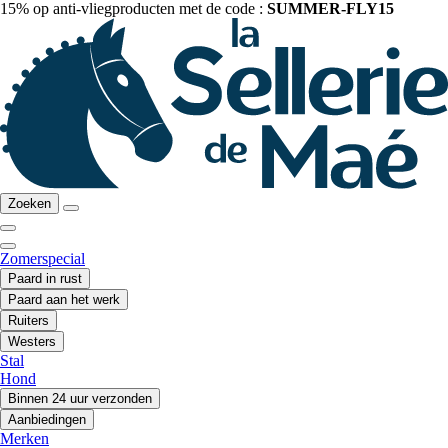
15% op anti-vliegproducten met de code :
SUMMER-FLY15
Zoeken
Zomerspecial
Paard in rust
Paard aan het werk
Ruiters
Westers
Stal
Hond
Binnen 24 uur verzonden
Aanbiedingen
Merken