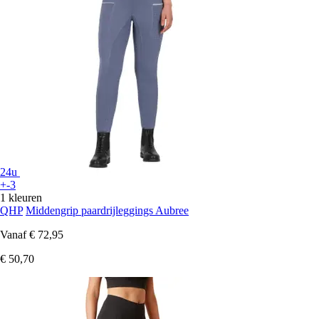
24u
+-3
1 kleuren
QHP
Middengrip paardrijleggings Aubree
Vanaf
€ 72,95
€ 50,70