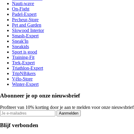
Nauti-wave
On-Fight
Padel-Expert
Pecheur-Store
Pet and Garden
Slowood Interior
Smash-Expert
Sneak'In
Sneakids
Sport is good
Training-Fit
Trek-Expert
Triathlon-Expert
TripNBikers
Vélo-Store
Winter-Expert
Abonneer je op onze nieuwsbrief
Profiteer van 10% korting door je aan te melden voor onze nieuwsbrief
Aanmelden
Blijf verbonden