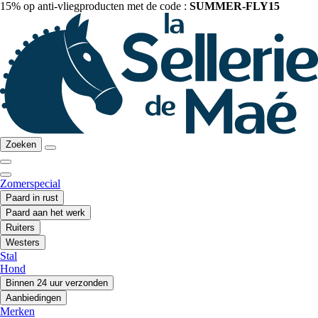
15% op anti-vliegproducten met de code :
SUMMER-FLY15
Zoeken
Zomerspecial
Paard in rust
Paard aan het werk
Ruiters
Westers
Stal
Hond
Binnen 24 uur verzonden
Aanbiedingen
Merken