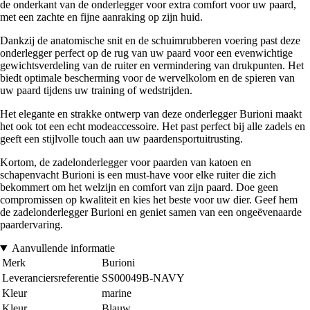
de onderkant van de onderlegger voor extra comfort voor uw paard,
met een zachte en fijne aanraking op zijn huid.
Dankzij de anatomische snit en de schuimrubberen voering past deze
onderlegger perfect op de rug van uw paard voor een evenwichtige
gewichtsverdeling van de ruiter en vermindering van drukpunten. Het
biedt optimale bescherming voor de wervelkolom en de spieren van
uw paard tijdens uw training of wedstrijden.
Het elegante en strakke ontwerp van deze onderlegger Burioni maakt
het ook tot een echt modeaccessoire. Het past perfect bij alle zadels en
geeft een stijlvolle touch aan uw paardensportuitrusting.
Kortom, de zadelonderlegger voor paarden van katoen en
schapenvacht Burioni is een must-have voor elke ruiter die zich
bekommert om het welzijn en comfort van zijn paard. Doe geen
compromissen op kwaliteit en kies het beste voor uw dier. Geef hem
de zadelonderlegger Burioni en geniet samen van een ongeëvenaarde
paardervaring.
Aanvullende informatie
Merk
Burioni
Leveranciersreferentie
SS00049B-NAVY
Kleur
marine
Kleur
Blauw