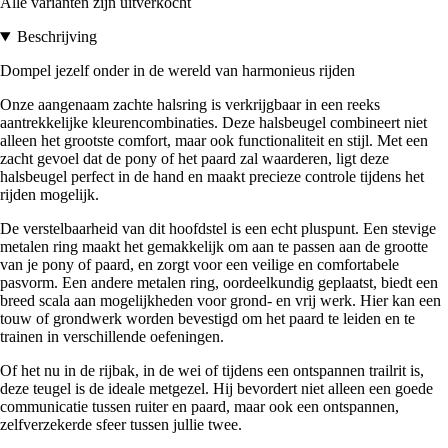
Alle varianten zijn uitverkocht
Beschrijving
Dompel jezelf onder in de wereld van harmonieus rijden
Onze aangenaam zachte halsring is verkrijgbaar in een reeks
aantrekkelijke kleurencombinaties. Deze halsbeugel combineert niet
alleen het grootste comfort, maar ook functionaliteit en stijl. Met een
zacht gevoel dat de pony of het paard zal waarderen, ligt deze
halsbeugel perfect in de hand en maakt precieze controle tijdens het
rijden mogelijk.
De verstelbaarheid van dit hoofdstel is een echt pluspunt. Een stevige
metalen ring maakt het gemakkelijk om aan te passen aan de grootte
van je pony of paard, en zorgt voor een veilige en comfortabele
pasvorm. Een andere metalen ring, oordeelkundig geplaatst, biedt een
breed scala aan mogelijkheden voor grond- en vrij werk. Hier kan een
touw of grondwerk worden bevestigd om het paard te leiden en te
trainen in verschillende oefeningen.
Of het nu in de rijbak, in de wei of tijdens een ontspannen trailrit is,
deze teugel is de ideale metgezel. Hij bevordert niet alleen een goede
communicatie tussen ruiter en paard, maar ook een ontspannen,
zelfverzekerde sfeer tussen jullie twee.