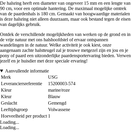
De halsring heeft een diameter van ongeveer 15 mm en een lengte van
90 cm, voor een optimale hantering. De maximaal mogelijke omtrek
van de paardenhals is 180 cm. Gemaakt van hoogwaardige materialen
is deze halsring niet alleen duurzaam, maar ook bestand tegen de eisen
van dagelijks gebruik.
Ontdek de verschillende mogelijkheden van werken op de grond en in
de vrije natuur met ons halshoofdstel of ervaar ontspannen
wandelingen in de natuur. Welke activiteit je ook kiest, onze
aangenaam zachte halstteugel zal je trouwe metgezel zijn en jou en je
pony of paard een uitzonderlijke paardensportervaring bieden. Verwen
jezelf en je huisdier met deze speciale ervaring!
Aanvullende informatie
Merk
USG
Leveranciersreferentie
15200003-574
Kleur
marine/roze
Kleur
Blauw
Geslacht
Gemengd
Leeftijdsgroep
Volwassene
Hoeveelheid per product
1
Loading...
Loading...