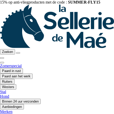
15% op anti-vliegproducten met de code :
SUMMER-FLY15
Zoeken
Zomerspecial
Paard in rust
Paard aan het werk
Ruiters
Westers
Stal
Hond
Binnen 24 uur verzonden
Aanbiedingen
Merken