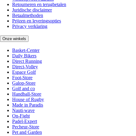
Retourneren en terugbetalen
Juridische disclaimer
Betaalmethoden
Prijzen en leveringsopties
Privacy verklaring
Onze winkels
Basket-Center
Daily Bikers
Direct Running
Direct-Volley
Espace Golf
Foot-Store
Galop-Store
Golf and co
Handball-Store
House of Rugby
Made in Paradis
Nauti-wave
On-Fight
Padel-Expert
Pecheur-Store
Pet and Garden