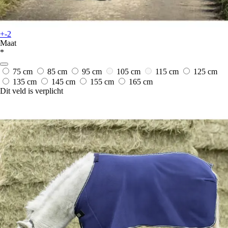
+-2
Maat
*
75 cm
85 cm
95 cm
105 cm
115 cm
125 cm
135 cm
145 cm
155 cm
165 cm
Dit veld is verplicht