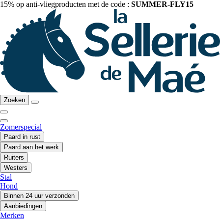
15% op anti-vliegproducten met de code :
SUMMER-FLY15
Zoeken
Zomerspecial
Paard in rust
Paard aan het werk
Ruiters
Westers
Stal
Hond
Binnen 24 uur verzonden
Aanbiedingen
Merken