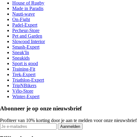
House of Rugby
Made in Paradis
Nauti-wave
On-Fight
Padel-Expert
Pecheur-Store
Pet and Garden
Slowood Interior
Smash-Expert
Sneak'In
Sneakids
Sport is good
Training-Fit
Trek-Expert
Triathlon-Expert
TripNBikers
Vélo-Store
Winter-Expert
Abonneer je op onze nieuwsbrief
Profiteer van 10% korting door je aan te melden voor onze nieuwsbrief
Aanmelden