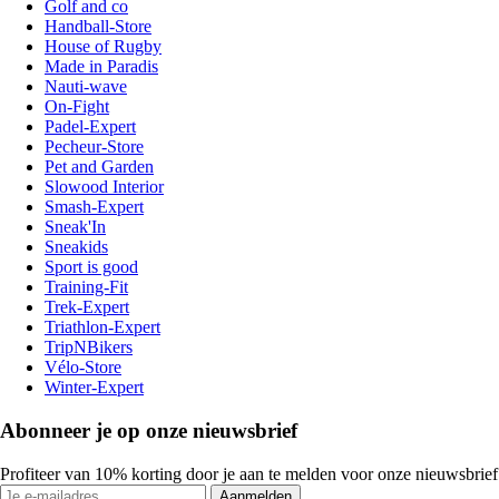
Golf and co
Handball-Store
House of Rugby
Made in Paradis
Nauti-wave
On-Fight
Padel-Expert
Pecheur-Store
Pet and Garden
Slowood Interior
Smash-Expert
Sneak'In
Sneakids
Sport is good
Training-Fit
Trek-Expert
Triathlon-Expert
TripNBikers
Vélo-Store
Winter-Expert
Abonneer je op onze nieuwsbrief
Profiteer van 10% korting door je aan te melden voor onze nieuwsbrief
Aanmelden