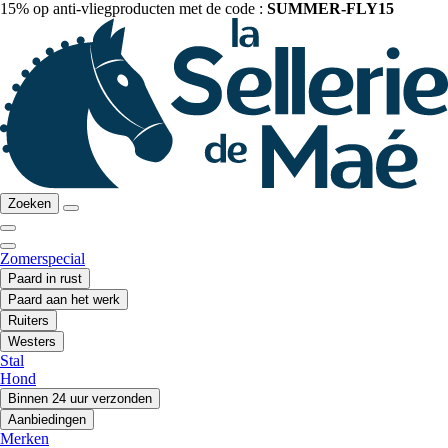
15% op anti-vliegproducten met de code :
SUMMER-FLY15
Zoeken
Zomerspecial
Paard in rust
Paard aan het werk
Ruiters
Westers
Stal
Hond
Binnen 24 uur verzonden
Aanbiedingen
Merken