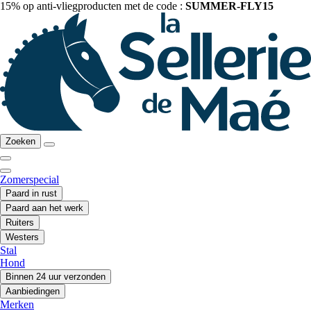
15% op anti-vliegproducten met de code :
SUMMER-FLY15
Zoeken
Zomerspecial
Paard in rust
Paard aan het werk
Ruiters
Westers
Stal
Hond
Binnen 24 uur verzonden
Aanbiedingen
Merken