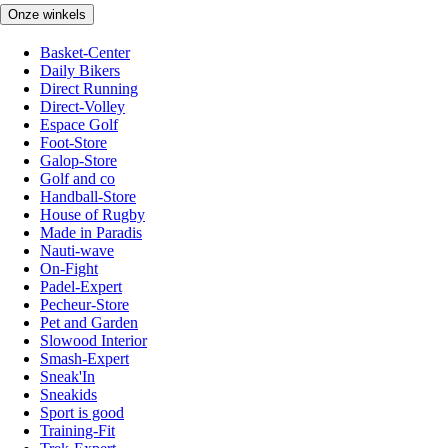
Onze winkels
Basket-Center
Daily Bikers
Direct Running
Direct-Volley
Espace Golf
Foot-Store
Galop-Store
Golf and co
Handball-Store
House of Rugby
Made in Paradis
Nauti-wave
On-Fight
Padel-Expert
Pecheur-Store
Pet and Garden
Slowood Interior
Smash-Expert
Sneak'In
Sneakids
Sport is good
Training-Fit