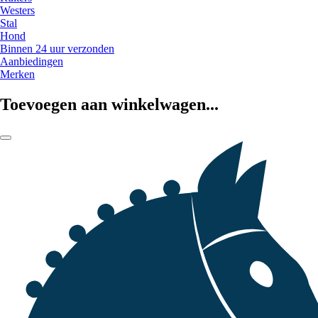
Westers
Stal
Hond
Binnen 24 uur verzonden
Aanbiedingen
Merken
Toevoegen aan winkelwagen...