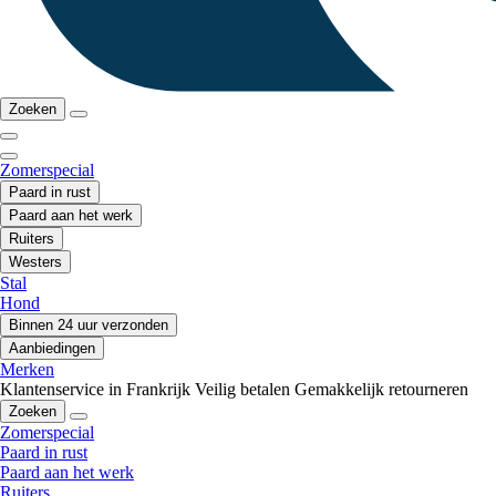
Zoeken
Zomerspecial
Paard in rust
Paard aan het werk
Ruiters
Westers
Stal
Hond
Binnen 24 uur verzonden
Aanbiedingen
Merken
Klantenservice in Frankrijk
Veilig betalen
Gemakkelijk retourneren
Zoeken
Zomerspecial
Paard in rust
Paard aan het werk
Ruiters