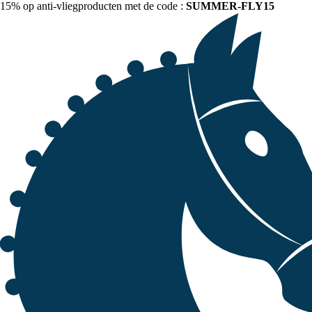
15% op anti-vliegproducten met de code :
SUMMER-FLY15