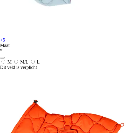
+5
Maat
*
M
M/L
L
Dit veld is verplicht