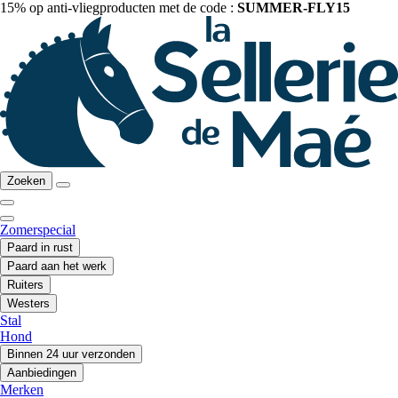
15% op anti-vliegproducten met de code :
SUMMER-FLY15
Zoeken
Zomerspecial
Paard in rust
Paard aan het werk
Ruiters
Westers
Stal
Hond
Binnen 24 uur verzonden
Aanbiedingen
Merken