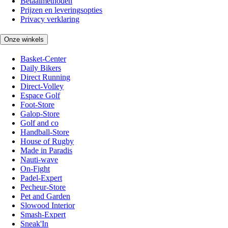
Betaalmethoden
Prijzen en leveringsopties
Privacy verklaring
Onze winkels
Basket-Center
Daily Bikers
Direct Running
Direct-Volley
Espace Golf
Foot-Store
Galop-Store
Golf and co
Handball-Store
House of Rugby
Made in Paradis
Nauti-wave
On-Fight
Padel-Expert
Pecheur-Store
Pet and Garden
Slowood Interior
Smash-Expert
Sneak'In