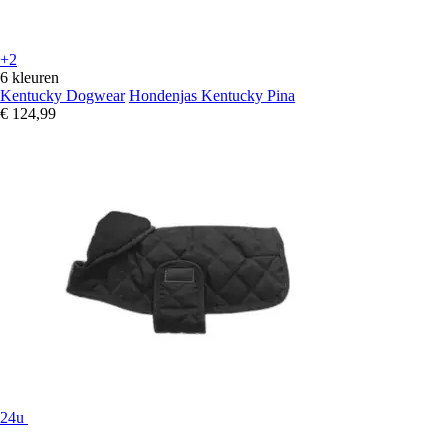
+2
6 kleuren
Kentucky Dogwear
Hondenjas Kentucky Pina
€ 124,99
24u