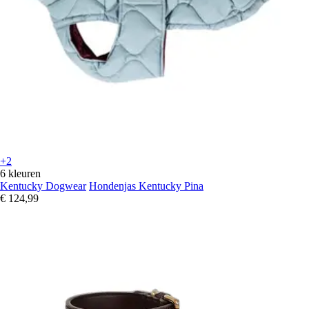
+2
6 kleuren
Kentucky Dogwear
Hondenjas Kentucky Pina
€ 124,99