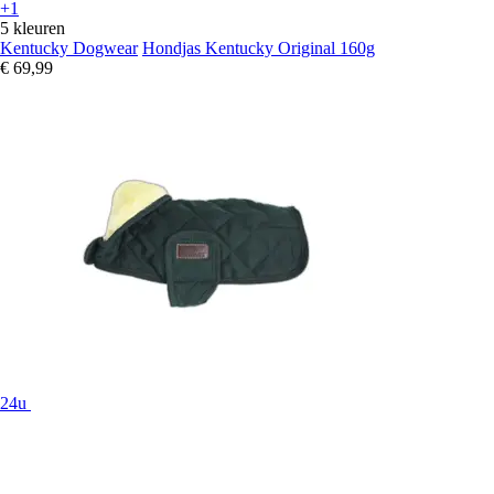
+1
5 kleuren
Kentucky Dogwear
Hondjas Kentucky Original 160g
€ 69,99
24u