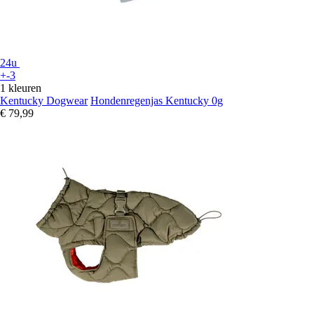
24u
+-3
1 kleuren
Kentucky Dogwear
Hondenregenjas Kentucky 0g
€ 79,99