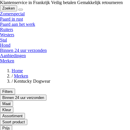
Klantenservice in Frankrijk
Veilig betalen
Gemakkelijk retourneren
Zoeken
Zomerspecial
Paard in rust
Paard aan het werk
Ruiters
Westers
Stal
Hond
Binnen 24 uur verzonden
Aanbiedingen
Merken
Home
/
Merken
/
Kentucky Dogwear
Filters
Binnen 24 uur verzonden
Maat
Kleur
Assortiment
Soort product
Prijs