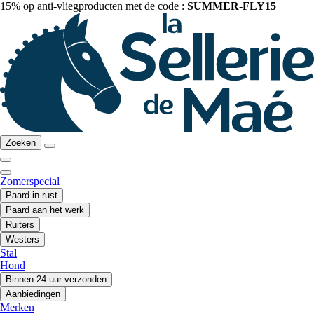
15% op anti-vliegproducten met de code :
SUMMER-FLY15
Zoeken
Zomerspecial
Paard in rust
Paard aan het werk
Ruiters
Westers
Stal
Hond
Binnen 24 uur verzonden
Aanbiedingen
Merken