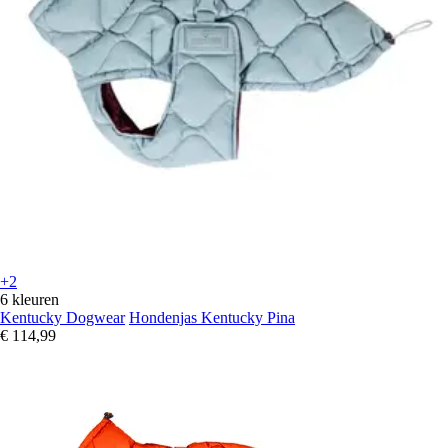
+2
6 kleuren
Kentucky Dogwear
Hondenjas Kentucky Pina
€ 114,99