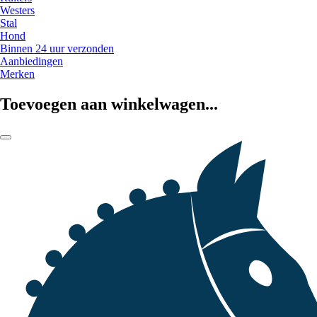
Westers
Stal
Hond
Binnen 24 uur verzonden
Aanbiedingen
Merken
Toevoegen aan winkelwagen...