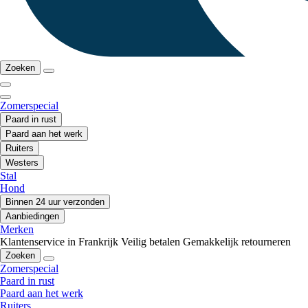
Zoeken
Zomerspecial
Paard in rust
Paard aan het werk
Ruiters
Westers
Stal
Hond
Binnen 24 uur verzonden
Aanbiedingen
Merken
Klantenservice in Frankrijk
Veilig betalen
Gemakkelijk retourneren
Zoeken
Zomerspecial
Paard in rust
Paard aan het werk
Ruiters