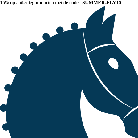
15% op anti-vliegproducten met de code :
SUMMER-FLY15