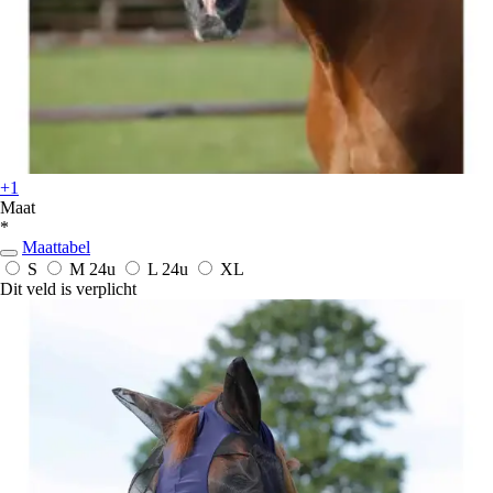
+1
Maat
*
Maattabel
S
M
24u
L
24u
XL
Dit veld is verplicht