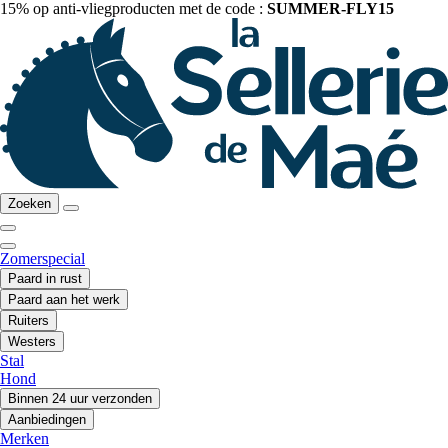
15% op anti-vliegproducten met de code :
SUMMER-FLY15
Zoeken
Zomerspecial
Paard in rust
Paard aan het werk
Ruiters
Westers
Stal
Hond
Binnen 24 uur verzonden
Aanbiedingen
Merken