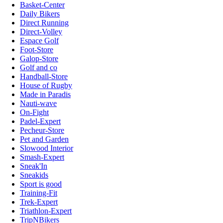
Basket-Center
Daily Bikers
Direct Running
Direct-Volley
Espace Golf
Foot-Store
Galop-Store
Golf and co
Handball-Store
House of Rugby
Made in Paradis
Nauti-wave
On-Fight
Padel-Expert
Pecheur-Store
Pet and Garden
Slowood Interior
Smash-Expert
Sneak'In
Sneakids
Sport is good
Training-Fit
Trek-Expert
Triathlon-Expert
TripNBikers