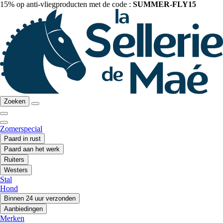
15% op anti-vliegproducten met de code :
SUMMER-FLY15
Zoeken
Zomerspecial
Paard in rust
Paard aan het werk
Ruiters
Westers
Stal
Hond
Binnen 24 uur verzonden
Aanbiedingen
Merken