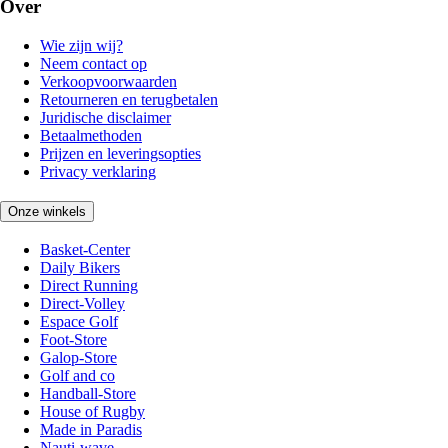
Over
Wie zijn wij?
Neem contact op
Verkoopvoorwaarden
Retourneren en terugbetalen
Juridische disclaimer
Betaalmethoden
Prijzen en leveringsopties
Privacy verklaring
Onze winkels
Basket-Center
Daily Bikers
Direct Running
Direct-Volley
Espace Golf
Foot-Store
Galop-Store
Golf and co
Handball-Store
House of Rugby
Made in Paradis
Nauti-wave