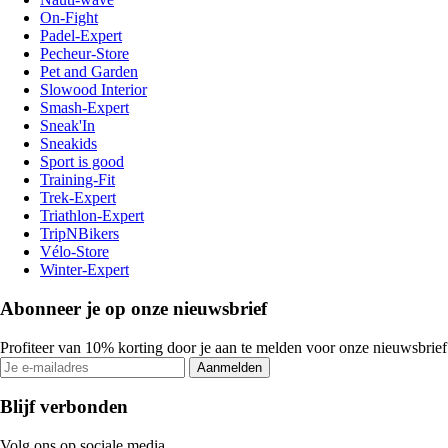
On-Fight
Padel-Expert
Pecheur-Store
Pet and Garden
Slowood Interior
Smash-Expert
Sneak'In
Sneakids
Sport is good
Training-Fit
Trek-Expert
Triathlon-Expert
TripNBikers
Vélo-Store
Winter-Expert
Abonneer je op onze nieuwsbrief
Profiteer van 10% korting door je aan te melden voor onze nieuwsbrief
Aanmelden
Blijf verbonden
Volg ons op sociale media