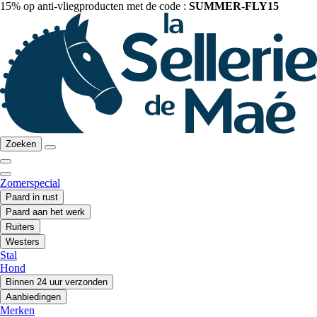
15% op anti-vliegproducten met de code :
SUMMER-FLY15
Zoeken
Zomerspecial
Paard in rust
Paard aan het werk
Ruiters
Westers
Stal
Hond
Binnen 24 uur verzonden
Aanbiedingen
Merken