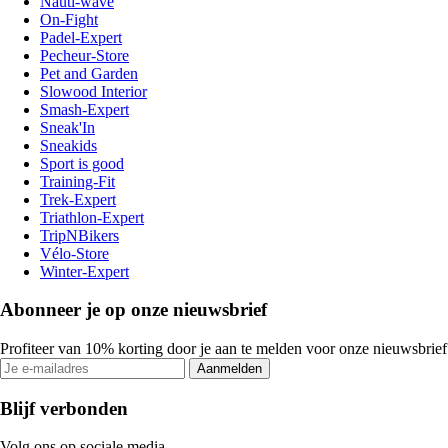
Nauti-wave
On-Fight
Padel-Expert
Pecheur-Store
Pet and Garden
Slowood Interior
Smash-Expert
Sneak'In
Sneakids
Sport is good
Training-Fit
Trek-Expert
Triathlon-Expert
TripNBikers
Vélo-Store
Winter-Expert
Abonneer je op onze nieuwsbrief
Profiteer van 10% korting door je aan te melden voor onze nieuwsbrief
Aanmelden
Blijf verbonden
Volg ons op sociale media