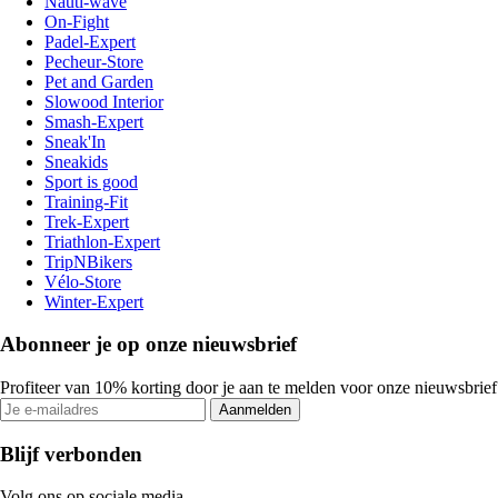
Nauti-wave
On-Fight
Padel-Expert
Pecheur-Store
Pet and Garden
Slowood Interior
Smash-Expert
Sneak'In
Sneakids
Sport is good
Training-Fit
Trek-Expert
Triathlon-Expert
TripNBikers
Vélo-Store
Winter-Expert
Abonneer je op onze nieuwsbrief
Profiteer van 10% korting door je aan te melden voor onze nieuwsbrief
Aanmelden
Blijf verbonden
Volg ons op sociale media