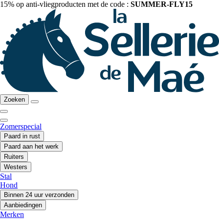
15% op anti-vliegproducten met de code :
SUMMER-FLY15
Zoeken
Zomerspecial
Paard in rust
Paard aan het werk
Ruiters
Westers
Stal
Hond
Binnen 24 uur verzonden
Aanbiedingen
Merken