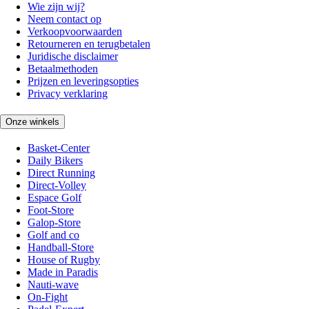
Wie zijn wij?
Neem contact op
Verkoopvoorwaarden
Retourneren en terugbetalen
Juridische disclaimer
Betaalmethoden
Prijzen en leveringsopties
Privacy verklaring
Onze winkels
Basket-Center
Daily Bikers
Direct Running
Direct-Volley
Espace Golf
Foot-Store
Galop-Store
Golf and co
Handball-Store
House of Rugby
Made in Paradis
Nauti-wave
On-Fight