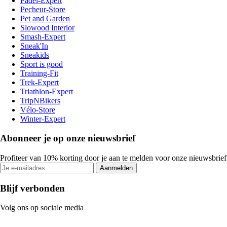
Padel-Expert
Pecheur-Store
Pet and Garden
Slowood Interior
Smash-Expert
Sneak'In
Sneakids
Sport is good
Training-Fit
Trek-Expert
Triathlon-Expert
TripNBikers
Vélo-Store
Winter-Expert
Abonneer je op onze nieuwsbrief
Profiteer van 10% korting door je aan te melden voor onze nieuwsbrief
Aanmelden
Blijf verbonden
Volg ons op sociale media