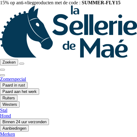
15% op anti-vliegproducten met de code :
SUMMER-FLY15
Zoeken
Zomerspecial
Paard in rust
Paard aan het werk
Ruiters
Westers
Stal
Hond
Binnen 24 uur verzonden
Aanbiedingen
Merken