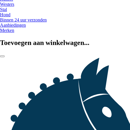
Westers
Stal
Hond
Binnen 24 uur verzonden
Aanbiedingen
Merken
Toevoegen aan winkelwagen...