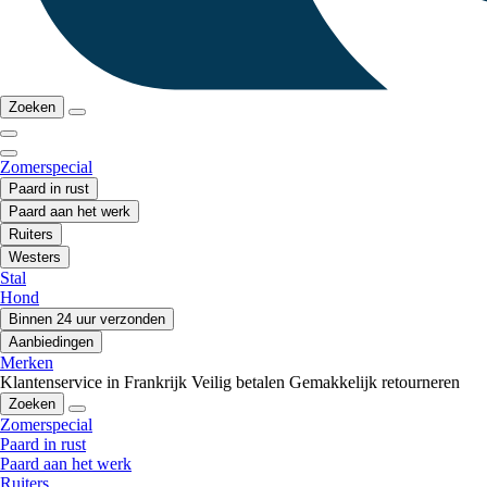
Zoeken
Zomerspecial
Paard in rust
Paard aan het werk
Ruiters
Westers
Stal
Hond
Binnen 24 uur verzonden
Aanbiedingen
Merken
Klantenservice in Frankrijk
Veilig betalen
Gemakkelijk retourneren
Zoeken
Zomerspecial
Paard in rust
Paard aan het werk
Ruiters