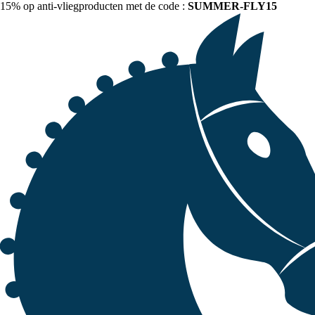
15% op anti-vliegproducten met de code :
SUMMER-FLY15