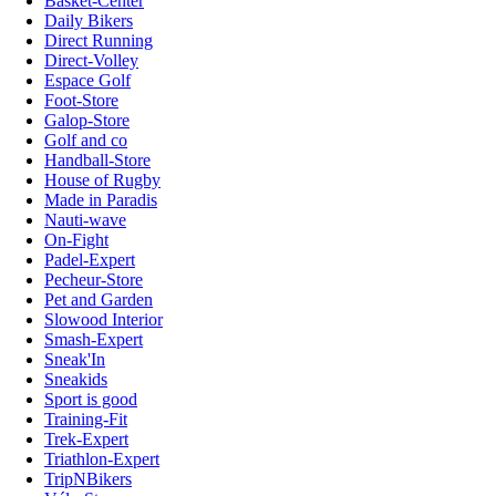
Basket-Center
Daily Bikers
Direct Running
Direct-Volley
Espace Golf
Foot-Store
Galop-Store
Golf and co
Handball-Store
House of Rugby
Made in Paradis
Nauti-wave
On-Fight
Padel-Expert
Pecheur-Store
Pet and Garden
Slowood Interior
Smash-Expert
Sneak'In
Sneakids
Sport is good
Training-Fit
Trek-Expert
Triathlon-Expert
TripNBikers