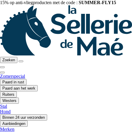
15% op anti-vliegproducten met de code :
SUMMER-FLY15
Zoeken
Zomerspecial
Paard in rust
Paard aan het werk
Ruiters
Westers
Stal
Hond
Binnen 24 uur verzonden
Aanbiedingen
Merken