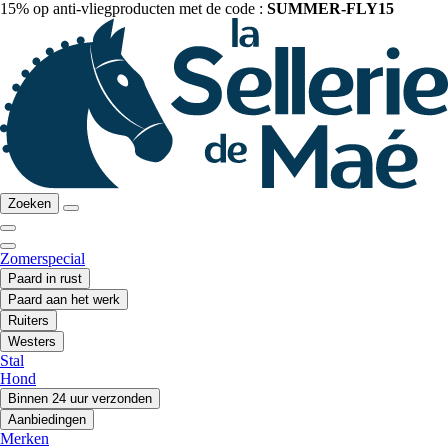
15% op anti-vliegproducten met de code :
SUMMER-FLY15
Zoeken
Zomerspecial
Paard in rust
Paard aan het werk
Ruiters
Westers
Stal
Hond
Binnen 24 uur verzonden
Aanbiedingen
Merken