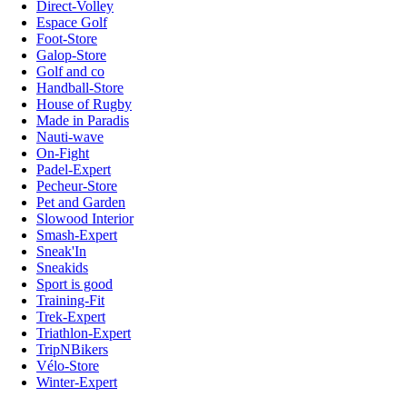
Direct-Volley
Espace Golf
Foot-Store
Galop-Store
Golf and co
Handball-Store
House of Rugby
Made in Paradis
Nauti-wave
On-Fight
Padel-Expert
Pecheur-Store
Pet and Garden
Slowood Interior
Smash-Expert
Sneak'In
Sneakids
Sport is good
Training-Fit
Trek-Expert
Triathlon-Expert
TripNBikers
Vélo-Store
Winter-Expert