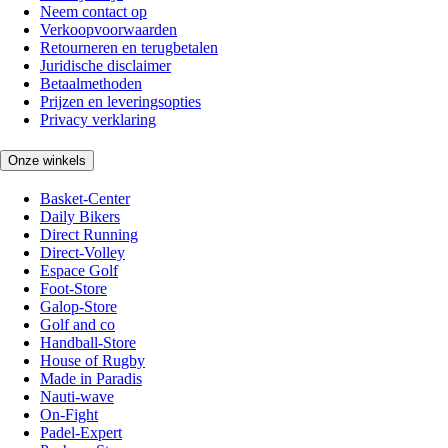
Neem contact op
Verkoopvoorwaarden
Retourneren en terugbetalen
Juridische disclaimer
Betaalmethoden
Prijzen en leveringsopties
Privacy verklaring
Onze winkels
Basket-Center
Daily Bikers
Direct Running
Direct-Volley
Espace Golf
Foot-Store
Galop-Store
Golf and co
Handball-Store
House of Rugby
Made in Paradis
Nauti-wave
On-Fight
Padel-Expert