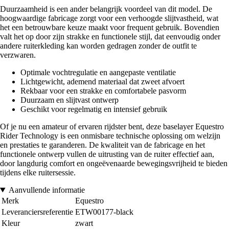
Duurzaamheid is een ander belangrijk voordeel van dit model. De
hoogwaardige fabricage zorgt voor een verhoogde slijtvastheid, wat
het een betrouwbare keuze maakt voor frequent gebruik. Bovendien
valt het op door zijn strakke en functionele stijl, dat eenvoudig onder
andere ruiterkleding kan worden gedragen zonder de outfit te
verzwaren.
Optimale vochtregulatie en aangepaste ventilatie
Lichtgewicht, ademend materiaal dat zweet afvoert
Rekbaar voor een strakke en comfortabele pasvorm
Duurzaam en slijtvast ontwerp
Geschikt voor regelmatig en intensief gebruik
Of je nu een amateur of ervaren rijdster bent, deze baselayer Equestro
Rider Technology is een onmisbare technische oplossing om welzijn
en prestaties te garanderen. De kwaliteit van de fabricage en het
functionele ontwerp vullen de uitrusting van de ruiter effectief aan,
door langdurig comfort en ongeëvenaarde bewegingsvrijheid te bieden
tijdens elke ruitersessie.
Aanvullende informatie
Merk
Equestro
Leveranciersreferentie
ETW00177-black
Kleur
zwart