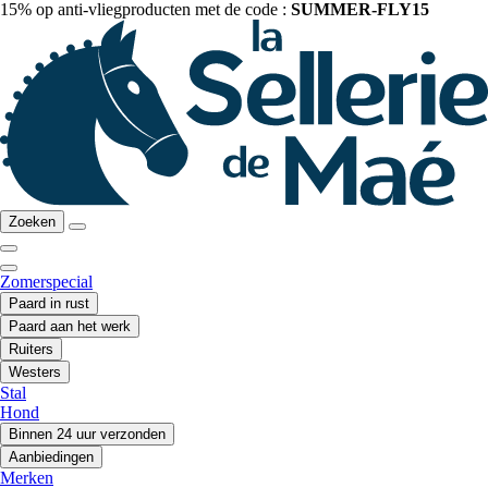
15% op anti-vliegproducten met de code :
SUMMER-FLY15
Zoeken
Zomerspecial
Paard in rust
Paard aan het werk
Ruiters
Westers
Stal
Hond
Binnen 24 uur verzonden
Aanbiedingen
Merken