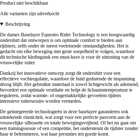
Product niet beschikbaar
Alle varianten zijn uitverkocht
Beschrijving
De dames Baselayer Equestro Rider Technology is een hoogwaardig
ondershirt dat ontworpen is om optimale comfort te bieden aan
rijdsters, zelfs onder de meest veeleisende omstandigheden. Het is
gedacht om elke beweging met grote soepelheid te volgen, waardoor
dit technische kledingstuk een must-have is voor de uitrusting van de
vrouwelijke ruiter.
Dankzij het innovatieve ontwerp zorgt dit ondershirt voor een
effectieve vochtregulatie, waardoor de huid gedurende de inspanning
droog blijft. Het gebruikte materiaal is zowel lichtgewicht als ademend,
bevordert een optimale ventilatie en helpt de lichaamstemperatuur te
reguleren, zodat warmte- of ongemakkelijke gevoelens tijdens
intensieve ruitersessies worden vermeden.
De geïntegreerde technologieën in deze baselayer garanderen ook
uitstekende elasticiteit, wat zorgt voor een perfecte pasvorm aan de
vrouwelijke silhouette en totale bewegingsvrijheid. Of het nu gaat om
een trainingssessie of een competitie, het ondersteunt de rijdster zonder
haar te belemmeren, wat haar prestaties ten goede komt.