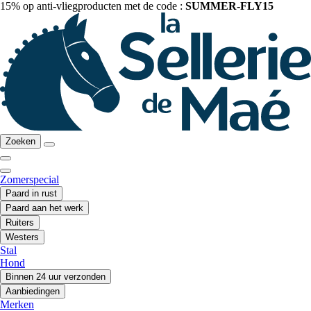
15% op anti-vliegproducten met de code :
SUMMER-FLY15
Zoeken
Zomerspecial
Paard in rust
Paard aan het werk
Ruiters
Westers
Stal
Hond
Binnen 24 uur verzonden
Aanbiedingen
Merken