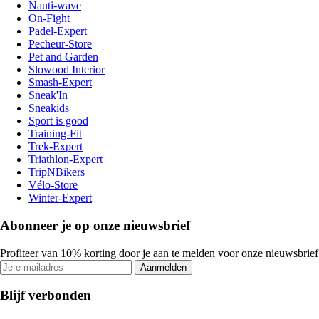
Nauti-wave
On-Fight
Padel-Expert
Pecheur-Store
Pet and Garden
Slowood Interior
Smash-Expert
Sneak'In
Sneakids
Sport is good
Training-Fit
Trek-Expert
Triathlon-Expert
TripNBikers
Vélo-Store
Winter-Expert
Abonneer je op onze nieuwsbrief
Profiteer van 10% korting door je aan te melden voor onze nieuwsbrief
Aanmelden
Blijf verbonden