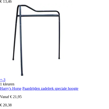
€ 13,46
+-3
1 kleuren
Harry's Horse
Paardrijden zadelrek speciale hoogte
Vanaf
€ 21,95
€ 20,38