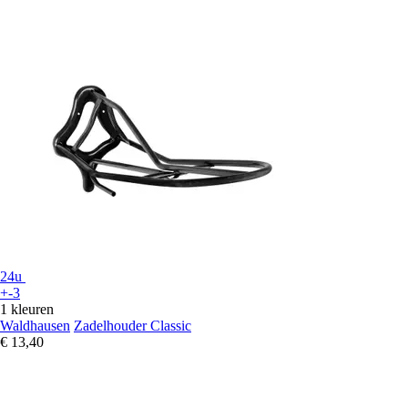
24u
+-3
1 kleuren
Waldhausen
Zadelhouder Classic
€ 13,40