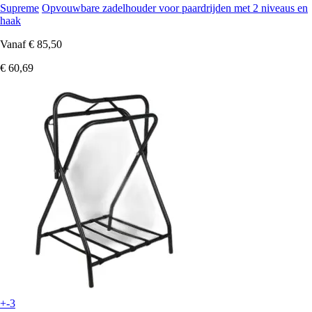
Supreme
Opvouwbare zadelhouder voor paardrijden met 2 niveaus en
haak
Vanaf
€ 85,50
€ 60,69
+-3