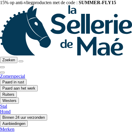
15% op anti-vliegproducten met de code :
SUMMER-FLY15
Zoeken
Zomerspecial
Paard in rust
Paard aan het werk
Ruiters
Westers
Stal
Hond
Binnen 24 uur verzonden
Aanbiedingen
Merken