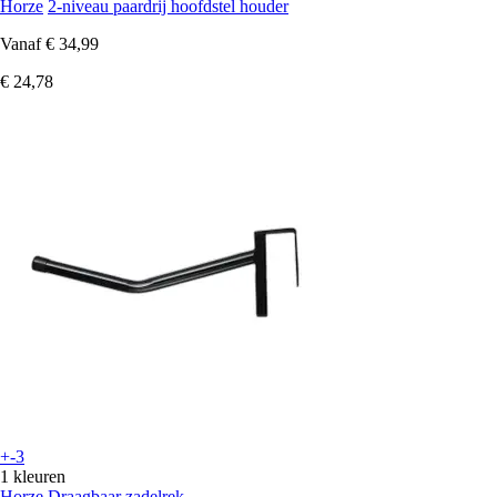
Horze
2-niveau paardrij hoofdstel houder
Vanaf
€ 34,99
€ 24,78
+-3
1 kleuren
Horze
Draagbaar zadelrek