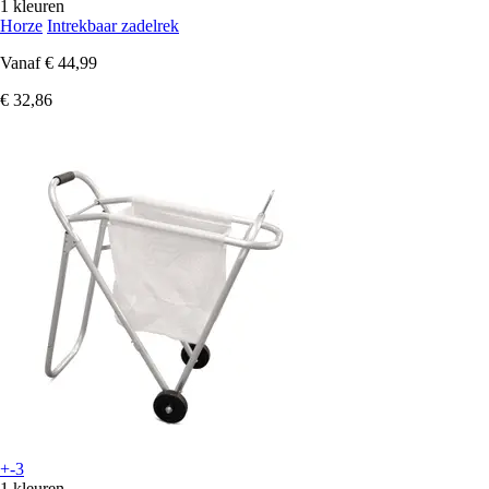
1 kleuren
Horze
Intrekbaar zadelrek
Vanaf
€ 44,99
€ 32,86
+-3
1 kleuren