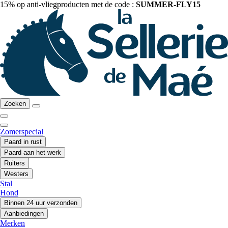
15% op anti-vliegproducten met de code :
SUMMER-FLY15
Zoeken
Zomerspecial
Paard in rust
Paard aan het werk
Ruiters
Westers
Stal
Hond
Binnen 24 uur verzonden
Aanbiedingen
Merken